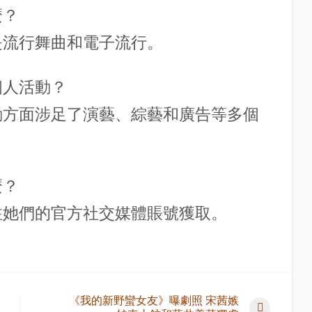
麼？
主要是流行舞曲和電子流行。
些個人活動？
個人活動方面涉足了演藝、綜藝和廣告等多個
麼？
請關注她們的官方社交媒體賬號獲取。
《我的新野蠻女友》曝劇照 宋茜嫉