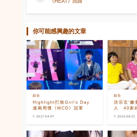
《HEAT》回歸
你可能感興趣的文章
綜合
綜合
Highlight打敗Girl′s Day
洪宗玄′嫩
連兩周獲《MCD》冠軍
人 40家
2017-04-07
2014-08-21