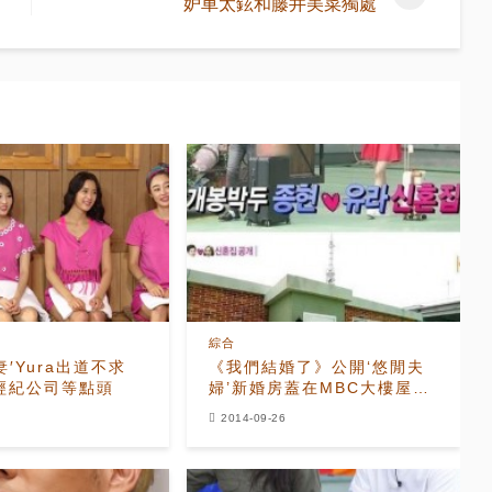
妒車太鉉和藤井美菜獨處
綜合
妻′Yura出道不求
《我們結婚了》公開‘悠閒夫
經紀公司等點頭
婦’新婚房蓋在MBC大樓屋頂
的理由
2014-09-26