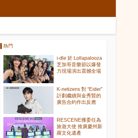
熱門
i-dle 於 Lollapalooza
芝加哥音樂節以爆發
力現場演出震撼全場
K-netizens 對 “Eider”
計劃繼續與金秀賢的
廣告合約作出反應
RESCENE獲委任為
旅遊大使 推廣慶州新
羅文化遺產