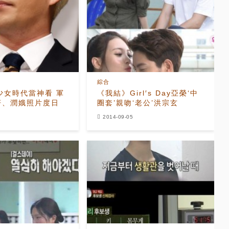
綜合
少女時代當神看 軍
《我結》Girl′s Day亞榮‘中
妍、潤娥照片度日
圈套’親吻‘老公’洪宗玄
2014-09-05