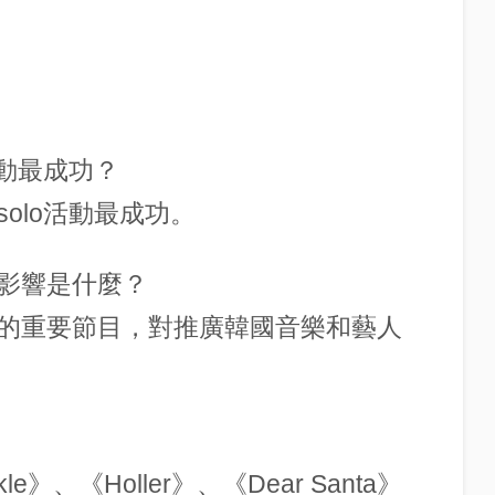
活動最成功？
olo活動最成功。
影響是什麼？
的重要節目，對推廣韓國音樂和藝人
》、《Holler》、《Dear Santa》