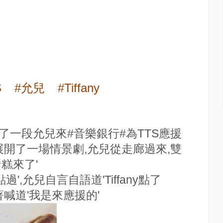
S
#允兒
#Tiffany
am,上傳了一段允兒來#音樂銀行#為TTS應援
展開了一場情景劇,允兒從走廊過來,雙
糕來了'
',允兒自言自語道'Tiffany點了
兒笑著喊道'我是來應援的'