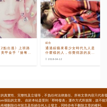
綜合
《2點出逃》上班路
通過綜藝來看少女時代九人是
，美甲金手『搶奪視
什麼樣的人，你覺得誰的反差
最大？
2018-04-12
章的真實性、完整性及立場等，不負任何法律責任。所有文章內容只代表
ay.com張貼的文章。 由於本站是受到「即時發表」運作方式所規限，故
站有權刪除任何留言及拒絕任何人士發文，同時亦有不刪除文章的權利。