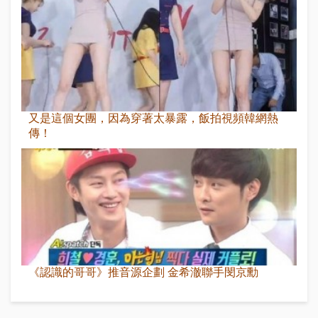
又是這個女團，因為穿著太暴露，飯拍視頻韓網熱
傳！
《認識的哥哥》推音源企劃 金希澈聯手閔京勳