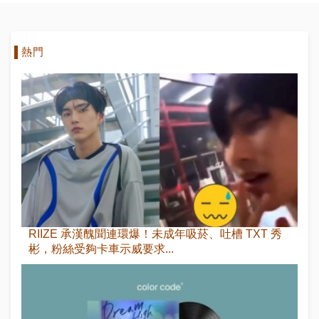
熱門
RIIZE 承漢醜聞連環爆！未成年吸菸、吐槽 TXT 秀
彬，粉絲受夠卡車示威要求...