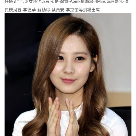
任儀式”上,少女時代成員允兒-徐賢-Apink孫娜恩-4Minute許嘉允-演
員樸河宣-李德華-蘇幼珍-蔡貞安-李京奎等到場出席.