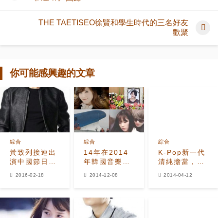
THE TAETISEO徐賢和學生時代的三名好友
歡聚
你可能感興趣的文章
綜合
綜合
綜合
黃致列接連出
14年在2014
K-Pop新一代
演中國節日晚
年韓國音樂產
清純擔當，誰
會 認證在中國
業中發生的最
會是允兒與秀
2016-02-18
2014-12-08
2014-04-12
的超高人氣
大事件
智的接班人？