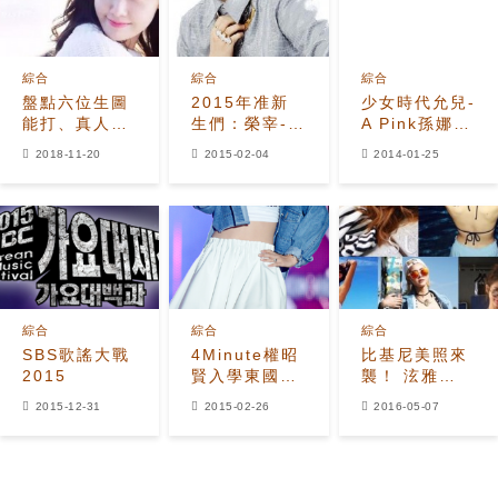
綜合
綜合
綜合
盤點六位生圖
2015年准新
少女時代允兒-
能打、真人與
生們：榮宰-昭
A Pink孫娜恩
精修無差別的
賢-金南珠-秀
撞衫，卻是同
2018-11-20
2015-02-04
2014-01-25
女愛豆
雄均被被大學
樣可愛
錄取
綜合
綜合
綜合
SBS歌謠大戰
4Minute權昭
比基尼美照來
2015
賢入學東國大
襲！ 泫雅
與允兒、徐賢
sunny等狂秀
2015-12-31
2015-02-26
2016-05-07
同門
身材打響性感
之戰