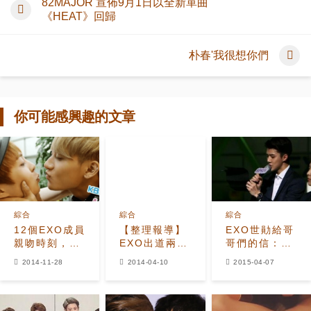
82MAJOR 宣佈9月1日以全新單曲
《HEAT》回歸
朴春'我很想你們
你可能感興趣的文章
綜合
綜合
綜合
12個EXO成員
【整理報導】
EXO世勛給哥
親吻時刻，看
EXO出道兩週
哥們的信：以
完後小心心臟
年 EXO-M留
後成為彼此的
2014-11-28
2014-04-10
2015-04-07
停止跳動
言說心底話
力量