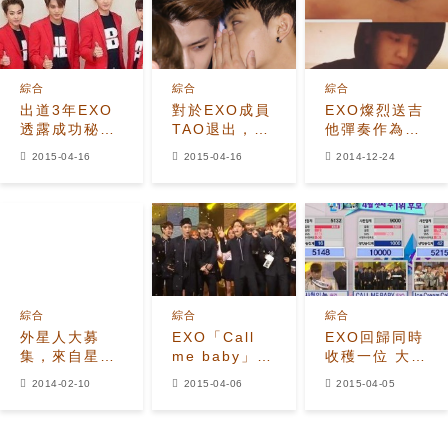
綜合
綜合
綜合
出道3年EXO
對於EXO成員
EXO燦烈送吉
透露成功秘訣
TAO退出，
他彈奏作為聖
即使TAO-
SUHO的話語
誕禮物歌迷大
2015-04-16
2015-04-16
2014-12-24
LAY不在也是
吸人眼球
呼好浪漫
一體
綜合
綜合
綜合
外星人大募
EXO「Call
EXO回歸同時
集，來自星星
me baby」獲
收穫一位 大勢
的idol們！
「人氣歌謠」
男團地位不可
2014-02-10
2015-04-06
2015-04-05
冠軍
撼動