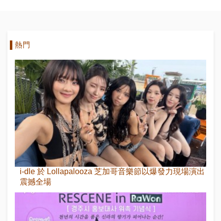
熱門
i-dle 於 Lollapalooza 芝加哥音樂節以爆發力現場演出
震撼全場