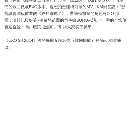
被問到最想诠釋哪位前輩的作品時，燦烈說：“我們想把H.O.T前輩
們的歌曲做成EXO版本。也想拍金建模前輩的MV。KAI回答說：“想
嘗試曹誠模前輩的《妳知道嗎？》，曹誠模前輩的角色有D.O.擔
當，演技比較好嘛~申敏兒前輩的角色由SUHO來演。”一旁的全炫茂
也迎合說：“哇~應該很漂亮。”引得大家笑了起來。
《EXO 90:2014》將於每周五晚10點（韓國時間）在Mnet頻道播
出。