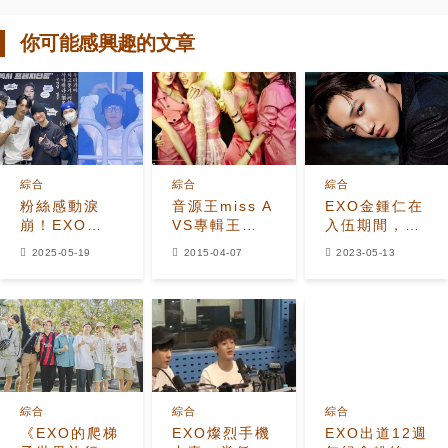
你可能感興趣的文章
綜合
綜合
綜合
粉絲感動淚
音源王miss A
EXO金鍾仁在
崩！EXO
VS專輯王
入伍期間，
D.O.、世勳、
EXO 誰才是
SM要求粉絲
2025-05-19
2015-04-07
2023-05-13
燦烈、Suho
名副其實的最
暫時不要寄送
現身KAI首場
強者？
信件和禮物。
個人演唱會暖
心應援
綜合
綜合
綜合
《EXO的爬梯
EXO燦烈手機
EXO出道12週