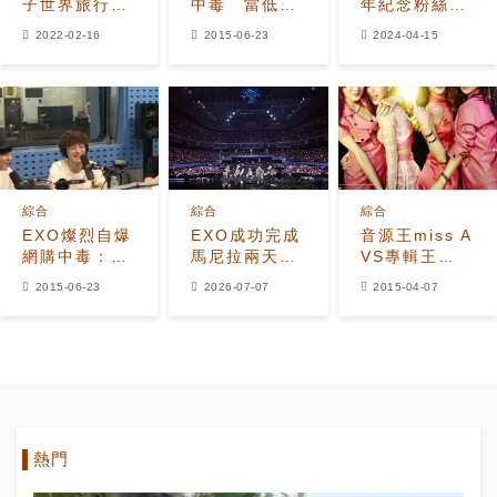
子世界旅行》
中毒 當低頭
年紀念粉絲見
第三季將於4
族秒回訊息
面會圓滿結
2022-02-16
2015-06-23
2024-04-15
月回歸！狠狠
束！入伍中的
懷念我們爬梯
KAI、世勳也
子里的小天！
在現場
綜合
綜合
綜合
EXO燦烈自爆
EXO成功完成
音源王miss A
網購中毒：放
馬尼拉兩天全
VS專輯王
到購物車裡就
場爆滿的
EXO 誰才是
2015-06-23
2026-07-07
2015-04-07
一定會買！
「EXhOrizon」
名副其實的最
演唱會
強者？
熱門