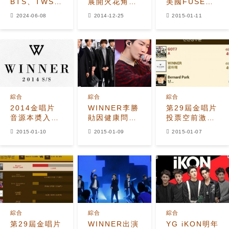
BTS、TWS
展開火花角逐
美國FUSE
及更多組合在
GOT7能否反
TV2014最佳
2024-06-08
2014-12-25
2015-01-11
六月K-Pop男
超Winner？
新藝術者
團品牌價值排
名中名列前茅
綜合
綜合
綜合
2014金唱片
WINNER李勝
第29屆金唱片
音源本奬入圍
勛因健康問題
投票空前激烈
人選⑩ 意義深
缺席中國見面
GOT7-
2015-01-10
2015-01-09
2015-01-07
遠的2014年
會，回歸時間
Winner展開
—昭宥與鄭基
尚不可知
自尊心對決
高、
WINNER、
VIXX
綜合
綜合
綜合
第29屆金唱片
WINNER出演
YG iKON明年