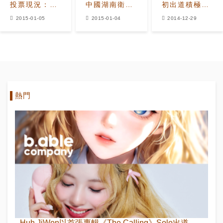
投票現況：
中國湖南衛視
初出道積極准
EXO唱片部門
跨年演唱會 在
備中 楊賢碩代
2015-01-05
2015-01-04
2014-12-29
一位 新人獎競
當地好評連連
表親自監督事
爭依舊激烈
無巨細
熱門
Huh JiWon以首張專輯《The Calling》Solo出道