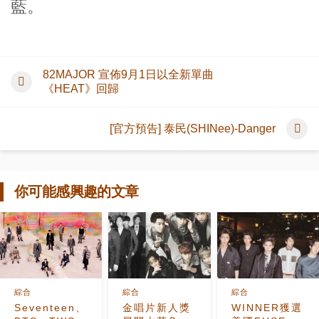
藍。
82MAJOR 宣佈9月1日以全新單曲
《HEAT》回歸
[官方預告] 泰民(SHINee)-Danger
你可能感興趣的文章
綜合
綜合
綜合
Seventeen、
金唱片新人獎
WINNER獲選