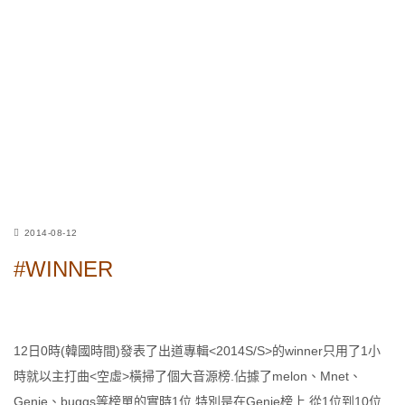
2014-08-12
#WINNER
12日0時(韓國時間)發表了出道專輯<2014S/S>的winner只用了1小
時就以主打曲<空虛>橫掃了個大音源榜.佔據了melon、Mnet、
Genie、buggs等榜單的實時1位.特別是在Genie榜上,從1位到10位