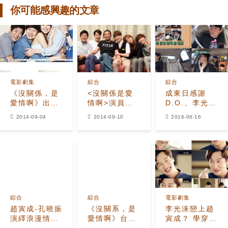
你可能感興趣的文章
電影劇集
綜合
綜合
《沒關係，是
<沒關係是愛
成東日感謝
愛情啊》出版
情啊>演員除
D.O.、李光
劇本集 內含寫
都暻秀外+工
洙... 等陪伴
2014-09-04
2014-09-10
2016-06-16
真集及未播出
作人員出國旅
守靈
故事
遊
綜合
綜合
電影劇集
趙寅成-孔曉振
《沒關系，是
李光洙戀上趙
演繹浪漫情感
愛情啊》台詞
寅成？ 學穿衣