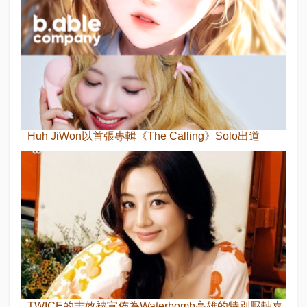
Huh JiWon以首張專輯《The Calling》Solo出道
TWICE的志效被宣佈為Waterbomb高雄的特別壓軸嘉