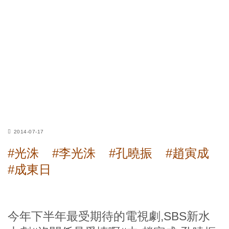
2014-07-17
#光洙
#李光洙
#孔曉振
#趙寅成
#成東日
今年下半年最受期待的電視劇,SBS新水