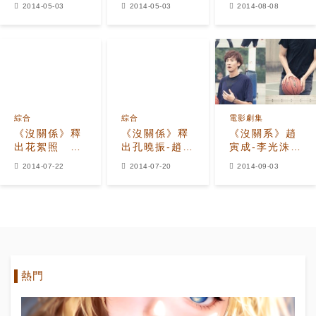
劇 李光洙、
排練照公開
風格發射愛心
2014-05-03
2014-05-03
2014-08-08
D.O加盟豪華
D.O挑戰新戲
陣容引關注
學院派十足
綜合
綜合
電影劇集
《沒關係》釋
《沒關係》釋
《沒關系》趙
出花絮照 李
出孔曉振-趙寅
寅成-李光洙上
光洙戴蝴蝶結
成同居照 李
演‘美男籃球對
2014-07-22
2014-07-20
2014-09-03
變米妮
光洙、成東日
決’
搞笑出場
熱門