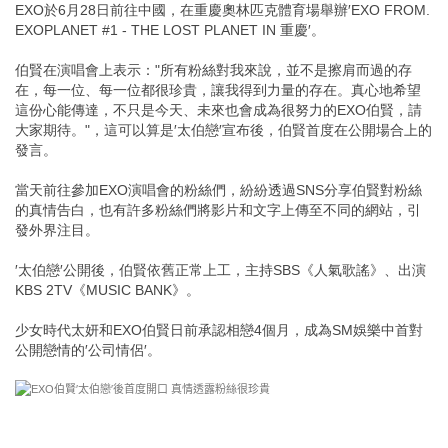
EXO於6月28日前往中國，在重慶奧林匹克體育場舉辦′EXO FROM.
EXOPLANET #1 - THE LOST PLANET IN 重慶′。
伯賢在演唱會上表示："所有粉絲對我來說，並不是擦肩而過的存
在，每一位、每一位都很珍貴，讓我得到力量的存在。真心地希望
這份心能傳達，不只是今天、未來也會成為很努力的EXO伯賢，請
大家期待。"，這可以算是′太伯戀′宣布後，伯賢首度在公開場合上的
發言。
當天前往參加EXO演唱會的粉絲們，紛紛透過SNS分享伯賢對粉絲
的真情告白，也有許多粉絲們將影片和文字上傳至不同的網站，引
發外界注目。
′太伯戀′公開後，伯賢依舊正常上工，主持SBS《人氣歌謠》、出演
KBS 2TV《MUSIC BANK》。
少女時代太妍和EXO伯賢日前承認相戀4個月，成為SM娛樂中首對
公開戀情的′公司情侶′。