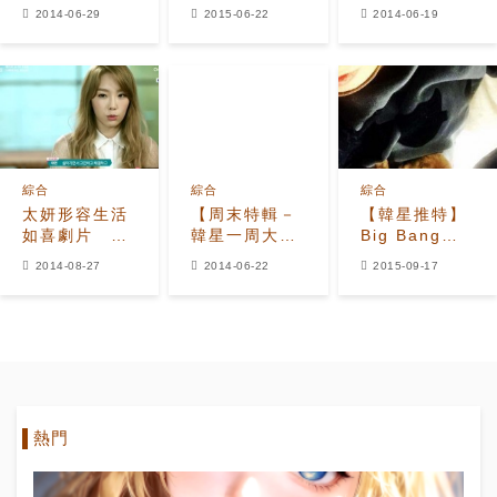
回顧】′太伯
一週年快樂
太伯戀′ ′愛
2014-06-29
2015-06-22
2014-06-19
戀′再登排行第
的證據′一個個
一
浮出水面
綜合
綜合
綜合
太妍形容生活
【周末特輯－
【韓星推特】
如喜劇片 幸
韓星一周大事
Big Bang的
福感跟普通人
回顧】少時太
T.O.P比女人
2014-08-27
2014-06-22
2015-09-17
沒兩樣
妍戀EXO伯賢
還媚
海內外粉絲熱
切關注
熱門