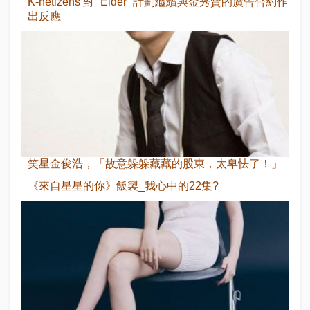
K-netizens 對 “Eider” 計劃繼續與金秀賢的廣告合約作
出反應
笑星金俊浩，「故意躲躲藏藏的股東，太卑怯了！」
《來自星星的你》飯製_我心中的22集?