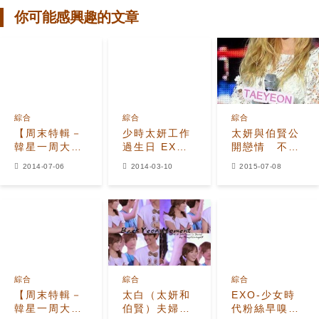
你可能感興趣的文章
綜合
綜合
綜合
【周末特輯－
少時太妍工作
太妍與伯賢公
韓星一周大事
過生日 EXO
開戀情 不影
回顧】希澈提′
伯賢-SUHO驚
響少女時代回
2014-07-06
2014-03-10
2015-07-08
太伯戀′引關注
喜為師姐慶生
歸
綜合
綜合
綜合
【周末特輯－
太白（太妍和
EXO-少女時
韓星一周大事
伯賢）夫婦的
代粉絲早嗅到′