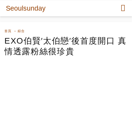
Seoulsunday
首頁
綜合
EXO伯賢′太伯戀′後首度開口 真
情透露粉絲很珍貴