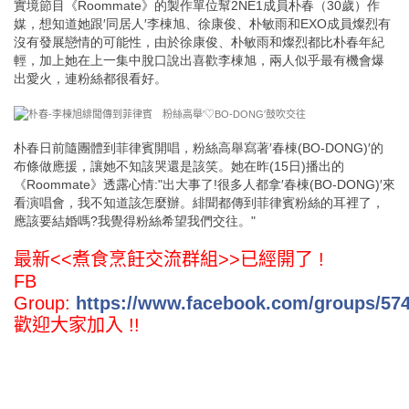
實境節目《Roommate》的製作單位幫2NE1成員朴春（30歲）作
媒，想知道她跟′同居人′李棟旭、徐康俊、朴敏雨和EXO成員燦烈有
沒有發展戀情的可能性，由於徐康俊、朴敏雨和燦烈都比朴春年紀
輕，加上她在上一集中脫口說出喜歡李棟旭，兩人似乎最有機會爆
出愛火，連粉絲都很看好。
朴春日前隨團體到菲律賓開唱，粉絲高舉寫著′春棟(BO-DONG)′的
布條做應援，讓她不知該哭還是該笑。她在昨(15日)播出的
《Roommate》透露心情:"出大事了!很多人都拿′春棟(BO-DONG)′來
看演唱會，我不知道該怎麼辦。緋聞都傳到菲律賓粉絲的耳裡了，
應該要結婚嗎?我覺得粉絲希望我們交往。"
最新<<煮食烹飪交流群組>>
已經開了 !
FB
Group:
https://www.facebook.com/groups/57
歡迎大家加入 !!