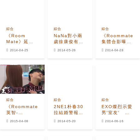
綜合
綜合
綜合
《Room
NaNa對小兩
《Roommate》
Mate》延至5
歲徐康俊有好
集體合影曝光
月4日首播
感 不跟洪洙
粉絲們反對
2014-04-25
2014-05-26
2014-04-28
申成宇-燦烈亦
賢爭男伴選擇
Loveline
父子亦友受矚
讓步
目
綜合
綜合
綜合
《Roommate2》
2NE1朴春30
EXO燦烈示愛
英智-
拉結婚警報
男′室友′ 用
BamBam頻繁
算塔羅算出情
手比房子表達
2015-04-08
2014-05-20
2014-06-16
互動
定李棟旭
謝意
Jackson瘋狂
嫉妒？