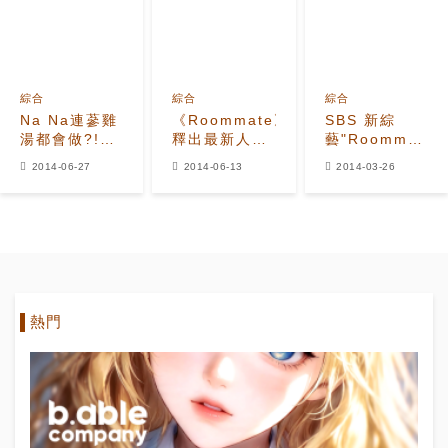
綜合
綜合
綜合
Na Na連蔘雞
《Roommate》
SBS 新綜
湯都會做?!
釋出最新人物
藝"Roommate"
提早1個月過
關系圖
出陣容
2014-06-27
2014-06-13
2014-03-26
初伏
EXO-K做客燦
烈′家′?!
熱門