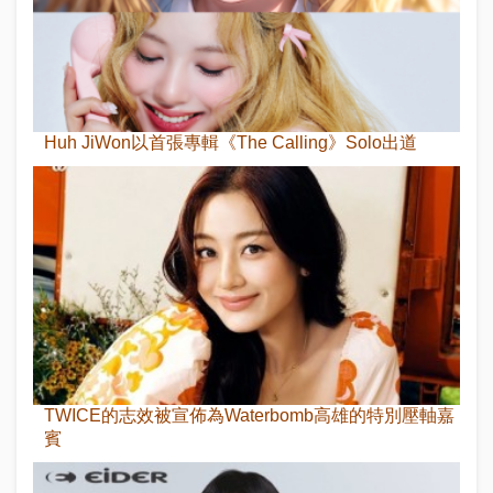
Huh JiWon以首張專輯《The Calling》Solo出道
TWICE的志效被宣佈為Waterbomb高雄的特別壓軸嘉
賓