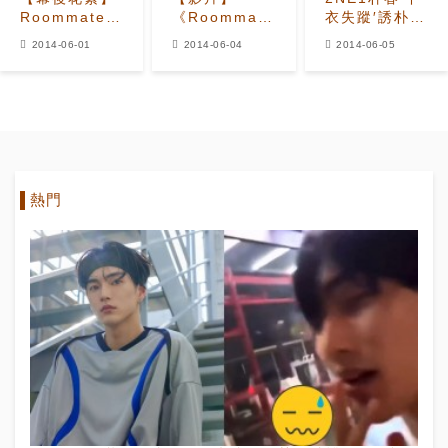
Roommate
《Roommate》
衣失蹤′誘朴敏
親臨 EXO 演
探班EXO演唱
雨
2014-06-01
2014-06-04
2014-06-05
唱會 現場支持
會 五貼心室
《Roommate》
燦烈
友給燦烈′定心
出現新愛情
丸′
線?
熱門