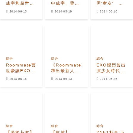
成宇和趙世浩
申成宇、曹世
男′室友′ 用
來到EXO-K的
豪熱情應援
手比房子表達
2014-06-15
2014-05-19
2014-06-16
人氣歌謠首次
《人氣歌謠》
謝意
回歸現場為燦
燦烈
烈應援
綜合
綜合
綜合
Roommate曹
《Roommate》
EXO燦烈曾出
世豪讓EXO燦
釋出最新人物
演少女時代
烈笑到在地上
關系圖
MV 出道前就
2014-06-16
2014-06-13
2014-05-26
打滾
EXO-K做客燦
受注目
烈′家′?!
綜合
綜合
綜合
【幕後花絮】
【影片】
2NE1朴春′下