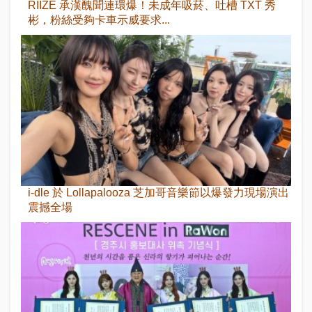
RIIZE 承漢醜聞連環爆！未成年吸菸、吐槽 TXT 秀
彬，粉絲受夠卡車示威要求...
i-dle 於 Lollapalooza 芝加哥音樂節以爆發力現場演出
震撼全場