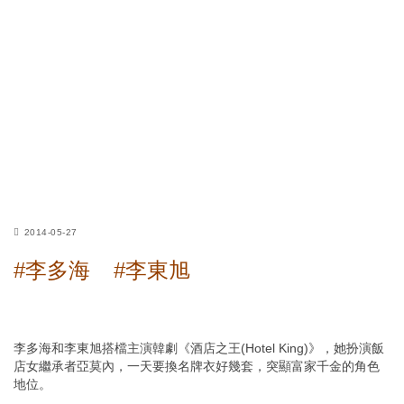
2014-05-27
#李多海
#李東旭
李多海和李東旭搭檔主演韓劇《酒店之王(Hotel King)》，她扮演飯
店女繼承者亞莫內，一天要換名牌衣好幾套，突顯富家千金的角色
地位。