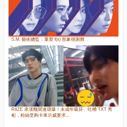
S.M. 藝術總監：重塑 f(x) 形象很困難
RIIZE 承漢醜聞連環爆！未成年吸菸、吐槽 TXT 秀
彬，粉絲受夠卡車示威要求...