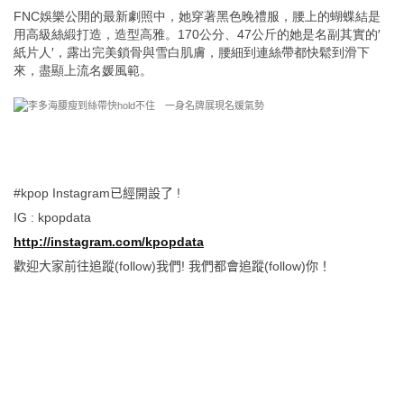
FNC娛樂公開的最新劇照中，她穿著黑色晚禮服，腰上的蝴蝶結是
用高級絲緞打造，造型高雅。170公分、47公斤的她是名副其實的′
紙片人′，露出完美鎖骨與雪白肌膚，腰細到連絲帶都快鬆到滑下
來，盡顯上流名媛風範。
#kpop Instagram已經開設了 !
IG : kpopdata
http://instagram.com/kpopdata
歡迎大家前往追蹤(follow)我們! 我們都會追蹤(follow)你！