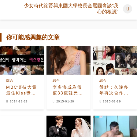
少女時代徐賢與東國大學校長金熙國會談“我
心的根源”
你可能感興趣的文章
綜合
綜合
綜合
MBC演技大賞
李多海成為價
盤點：久違多
最佳Kiss獎公
值33億韓元建
年再次合作的
開候補從拉麵
築的主人
演員們
2014-12-23
2015-01-20
2015-02-19
Kiss到3段
Kiss贏者會
是？