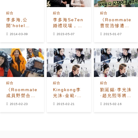
綜合
綜合
綜合
李多海,公
李多海Se7en
《Roommate2
開'hotel
婚禮現場，成
曹世浩慘遭節
king'選角秘聞
韓網熱門話
目組戲弄 “豐
2014-03-09
2023-05-07
2015-01-07
題，他穿暴走
滿”肉體一覽無
鞋，YG齊聚
遺
一堂
綜合
綜合
綜合
《Roommate2》
Kingkong李
劉延錫·李光洙
成員野營合照
光洙-金範-柳
·趙允熙等將參
公開 「冰天雪
演錫等參加公
加為罕見·疑難
2015-02-23
2015-02-21
2015-02-16
地中的相聚」
益活動
病患者準備的
廣播活動