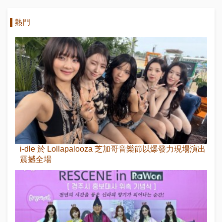
熱門
i-dle 於 Lollapalooza 芝加哥音樂節以爆發力現場演出
震撼全場