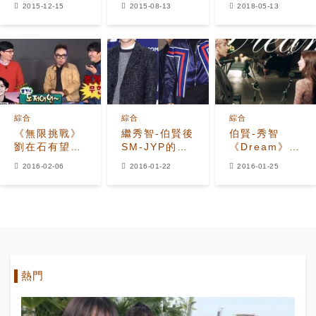
人』 全智賢-
年閃閃發光的
罕見姓氏的韓
2015-12-15
2015-08-13
2018-05-13
黃子韜高排名
韓流明星是？
國男偶像，光
引關注
靠姓氏就吸睛
綜合
綜合
綜合
《無限挑戰》
繼秀智-伯賢後
伯賢-秀智
劉在石有望與
SM-JYP的二
《Dream》2
EXO合作伯
次合作SUHO
周連續一位五
2016-02-06
2016-01-22
2016-01-25
賢：夏季回歸
特別出演趙權
冠王大發
時見
的新曲MV
熱門