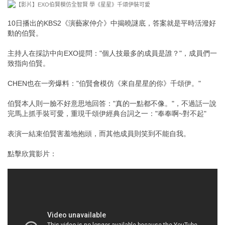
10日播出的KBS2《演藝家仲介》中揭曉謎底，答案就是平時活潑好
動的伯賢。
主持人在採訪中向EXO提問："個人技最多的成員是誰？"，成員們一
致指向伯賢。
CHEN也在一旁爆料："伯賢會模仿《來自星星的你》千頌伊。"
伯賢本人則一臉不好意思地回答："真的一點都不像。"，不過話一說
完馬上抓手裝可愛，重現千頌伊經典台詞之一："奉奉啊~對不起"
表演一結束伯賢害羞地抱頭，而其他成員則笑到不能自我。
點擊欣賞影片：