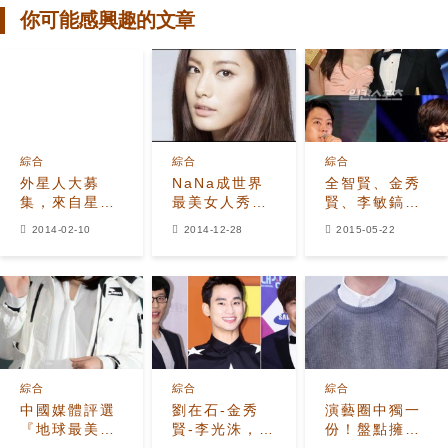
你可能感興趣的文章
綜合
綜合
綜合
外星人大募
NaNa成世界
全智賢、金秀
集，來自星星
最美女人秀智
賢、李敏鎬、
的idol們！
位居...
朴有天等韓流
2014-02-10
2014-12-28
2015-05-22
明星齊聚一堂
綜合
綜合
綜合
中國媒體評選
劉在石-金秀
演藝圈中獨一
『地球最美50
賢-李光洙，今
份！盤點擁有