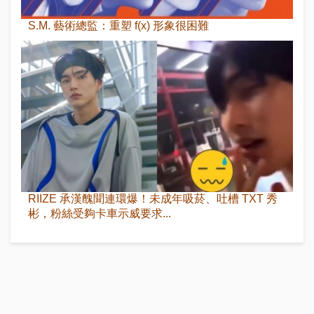
S.M. 藝術總監：重塑 f(x) 形象很困難
RIIZE 承漢醜聞連環爆！未成年吸菸、吐槽 TXT 秀
彬，粉絲受夠卡車示威要求...