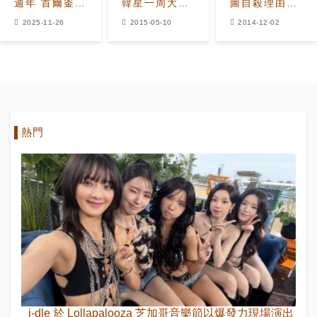
週年 首爾釜山
韓星一周大事
圖自殺理由
《2025
回顧】EXID
最懷念god時
2025-11-26
2015-05-10
2014-12-02
g.o.d
正花英語發音
期
CONCERT》
被《TMZ》
門票全數售罄
笑 黃子韜北
京粉絲會掉淚
熱門
i-dle 於 Lollapalooza 芝加哥音樂節以爆發力現場演出