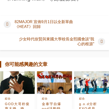
82MAJOR 宣佈9月1日以全新單曲
《HEAT》回歸
少女時代徐賢與東國大學校長金熙國會談“我
心的根源”
你可能感興趣的文章
綜合
綜合
綜合
GOD大哥朴俊
金泰宇自爆
g.o.d分析
亨大婚，婚禮
god活動時
EXO成員 直