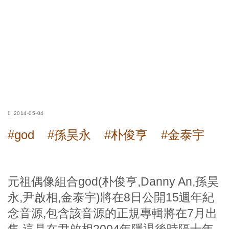
2014-05-04
#god
#孫昊永
#朴俊亨
#金泰宇
元祖偶像組合god(朴俊亨,Danny An,孫昊
永,尹啟相,金泰宇)將在8日公開15週年紀
念音源,包含該音源的正規專輯將在7月出