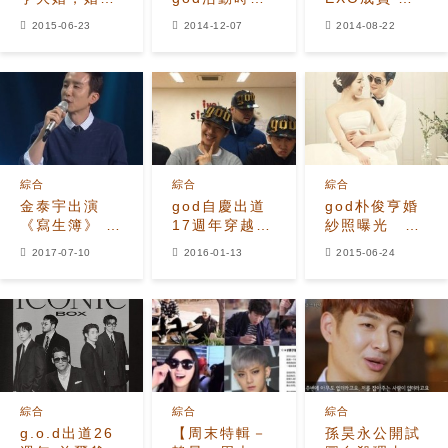
主持－祝歌全
期 6個月餐
稱′忙內′世勳
2015-06-23
2014-12-07
2014-08-22
由成員們包辦
費花18萬
掌握團內勢
力？
綜合
綜合
綜合
金泰宇出演
god自慶出道
god朴俊亨婚
《寫生簿》 稱
17週年穿越時
紗照曝光 未
god三成員無
光隧道回到那
婚妻大方露臉
2017-07-10
2016-01-13
2015-06-24
結婚念頭
年那月
綜合
綜合
綜合
g.o.d出道26
【周末特輯－
孫昊永公開試