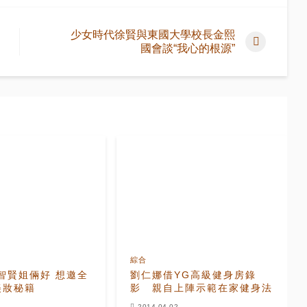
少女時代徐賢與東國大學校長金熙
國會談“我心的根源”
綜合
智賢姐倆好 想邀全
劉仁娜借YG高級健身房錄
美妝秘籍
影 親自上陣示範在家健身法
2014-04-02