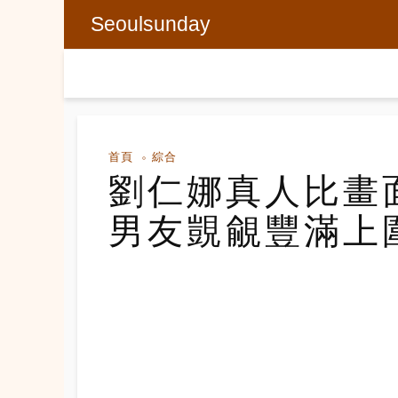
Seoulsunday
首頁
綜合
劉仁娜真人比畫
男友覬覦豐滿上