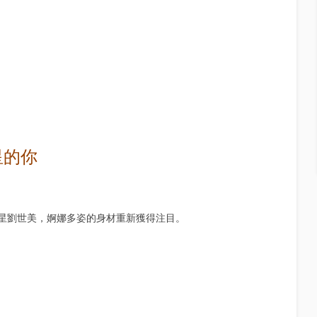
星的你
星劉世美，婀娜多姿的身材重新獲得注目。