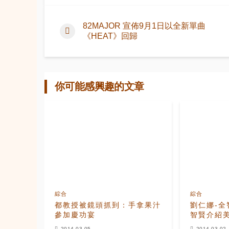
82MAJOR 宣佈9月1日以全新單曲
《HEAT》回歸
你可能感興趣的文章
綜合
綜合
都教授被鏡頭抓到：手拿果汁
劉仁娜-全
參加慶功宴
智賢介紹
2014-03-05
2014-03-02