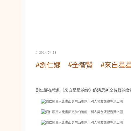
2014-04-28
#劉仁娜
#全智賢
#來自星
劉仁娜在韓劇《來自星星的你》飾演忌妒全智賢的女