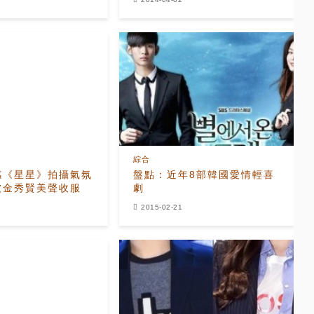
綜合
感《星星》拍攝氣氛
盤點：近年8部韓國愛情輕喜
被金秀賢美聲收服
劇
2015-02-21