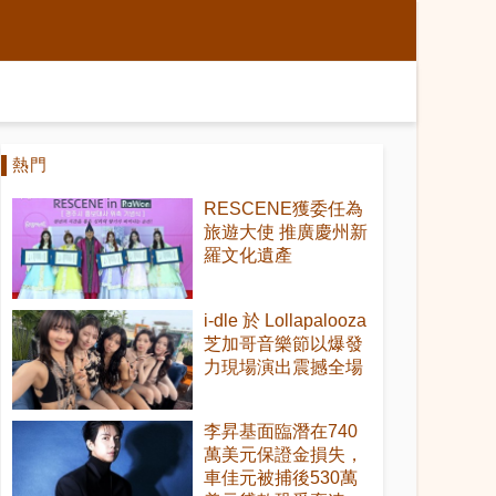
熱門
RESCENE獲委任為
旅遊大使 推廣慶州新
羅文化遺產
i-dle 於 Lollapalooza
芝加哥音樂節以爆發
力現場演出震撼全場
李昇基面臨潛在740
萬美元保證金損失，
車佳元被捕後530萬