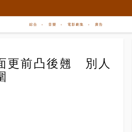
綜合
音樂
電影劇集
廣告
面更前凸後翹 別人
圍