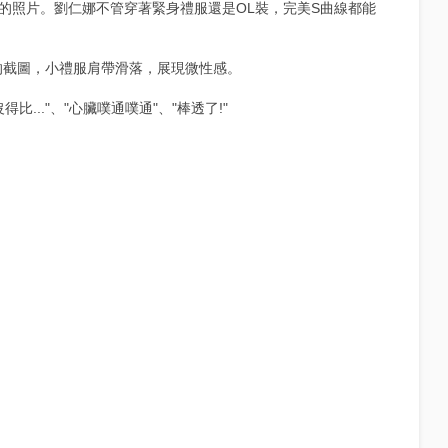
的照片。劉仁娜不管穿著緊身禮服還是OL裝，完美S曲線都能
的截圖，小禮服肩帶滑落，展現微性感。
..."、"心臟噗通噗通"、"棒透了!"