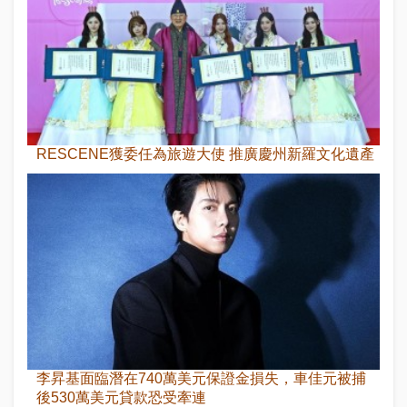
RESCENE獲委任為旅遊大使 推廣慶州新羅文化遺產
李昇基面臨潛在740萬美元保證金損失，車佳元被捕
後530萬美元貸款恐受牽連