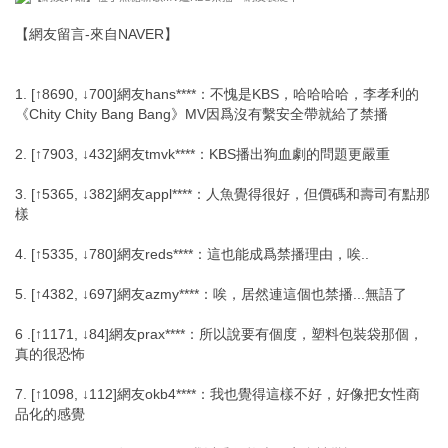
【網友留言-來自NAVER】
1. [↑8690, ↓700]網友hans****：不愧是KBS，哈哈哈哈，李孝利的
《Chity Chity Bang Bang》MV因爲沒有繫安全帶就給了禁播
2. [↑7903, ↓432]網友tmvk****：KBS播出狗血劇的問題更嚴重
3. [↑5365, ↓382]網友appl****：人魚覺得很好，但價碼和壽司有點那
樣
4. [↑5335, ↓780]網友reds****：這也能成爲禁播理由，唉..
5. [↑4382, ↓697]網友azmy****：唉，居然連這個也禁播...無語了
6 .[↑1171, ↓84]網友prax****：所以說要有個度，塑料包裝袋那個，
真的很恐怖
7. [↑1098, ↓112]網友okb4****：我也覺得這樣不好，好像把女性商
品化的感覺