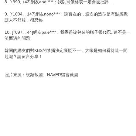
8. [↑990, ↓43]網友endi****：我以爲價格表一定會被批評...
9. [↑1004, ↓147]網友nono****：說實在的，這次的造型是有點感覺
讓人不舒服，很恐怖
10. [↑897, ↓44]網友pale****：我覺得被包裝的樣子很殘忍..這不是一
笑而過的問題
韓國的網友們對KBS的禁播決定褒貶不一，大家是如何看待這一問
題呢？請留言分享！
照片來源：視頻截圖、NAVER留言截圖