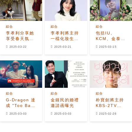
綜合
綜合
綜合
李孝利分享她
李孝利將主持
包括IU、
享受春天氛圍
一檔化妝生存
KCM、金泰
的近況
節目
宇、李孝利等
2025-03-22
2025-03-21
2025-03-15
名人出席輝星
的葬禮以表達
最後的敬意
綜合
綜合
綜合
G-Dragon 達
金鐘民的婚禮
朴寶劍將主持
成 "Too Bad"
邀請函曝光
KBS-2TV的
與 Anderson
新一季《四
2025-03-03
2025-03-03
2025-02-26
.Paak 合作曲
季》音樂脫口
的完美 All
秀
Kill