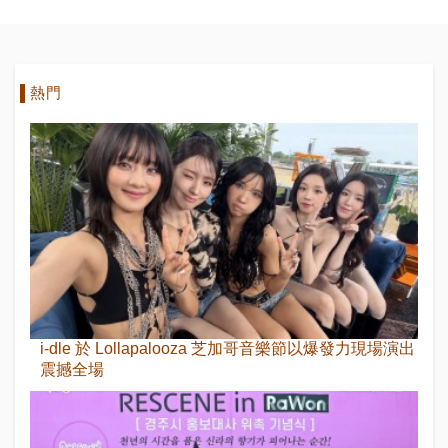
熱門
i-dle 於 Lollapalooza 芝加哥音樂節以爆發力現場演出
震撼全場