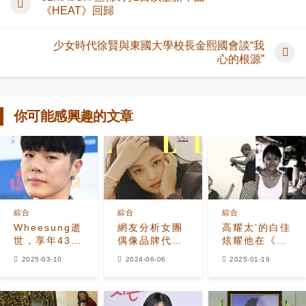
《HEAT》回歸
少女時代徐賢與東國大學校長金熙國會談“我
心的根源”
你可能感興趣的文章
綜合
綜合
綜合
Wheesung逝
網友分析女團
高耀太’的白佳
世，享年43
偶像品牌代言
炫耀他在《兩
歲，死因正在
分代
天一夜》中的
2025-03-10
2024-06-06
2025-01-19
調查中
攝影師資格