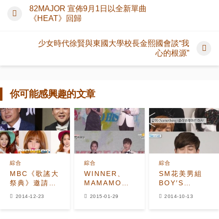
82MAJOR 宣佈9月1日以全新單曲
《HEAT》回歸
少女時代徐賢與東國大學校長金熙國會談“我
心的根源”
你可能感興趣的文章
綜合
綜合
綜合
MBC《歌謠大
WINNER、
SM花美男組
祭典》邀請41
MAMAMOO
BOY′S
組歌手展開視
領Gaon‘年度
DAY SUHO
2014-12-23
2015-01-29
2014-10-13
聽盛宴
新人獎’ 利特
自誇美貌第一
表達思念