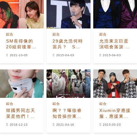
Rise、EunB
之情
綜合
綜合
綜合
SM長得像的
29歲允浩何時
允浩東京巨蛋
20組前後輩成
當兵？ SM
演唱會落淚 入
韓國論壇熱
娛樂回應:今年
伍將近？
2021-10-05
2015-04-03
2015-04-03
議，原來傳說
內
中的SM長相
早就有
綜合
綜合
綜合
韓國男同志天
啊？？曝徐睿
Xiumin穿應援
菜是他們！
知曾操控東方
服，應援東方
「一張臉男女
神起鄭允浩！
神起日本巡演
2018-12-13
2021-04-16
2015-03-20
通殺」女粉：
有人聽鄭允浩
情敵又變多
說“不要碰我的