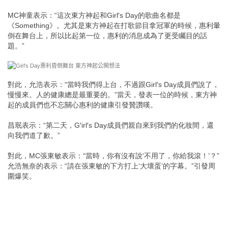
MC神童表示：“這次東方神起和Girl′s Day的歌曲名都是
《Something》。尤其是東方神起在打歌節目拿冠軍的時候，惠利暈
倒在舞台上，所以比起第一位，惠利的消息成為了更受矚目的話
題。”
對此，允浩表示：“當時我們得上台，不過跟Girl′s Day成員們說了，
慢慢來。人的健康總是最重要的。”當天，發表一位的時候，東方神
起的成員們也不忘關心惠利的健康引發贊讚嘆。
昌珉表示：“第二天，G′irl′s Day成員們親自來到我們的化妝間，還
向我們道了歉。”
對此，MC張東敏表示：“當時，你有沒有說‘不用了，你給我滾！’？”
允浩無奈的表示：“請在張東敏的下方打上‘大壞蛋’的字幕。”引發周
圍爆笑。