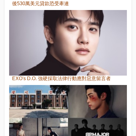
後530萬美元貸款恐受牽連
EXO's D.O. 強硬採取法律行動應對惡意留言者