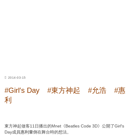
2014-03-15
#Girl′s Day
#東方神起
#允浩
#惠
利
東方神起做客11日播出的Mnet《Beatles Code 3D》公開了Girl′s
Day成員
惠利暈倒
在舞台時的想法。