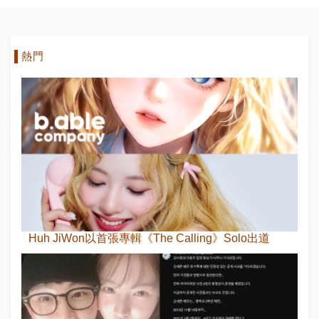
熱門
Huh JiWon以首張專輯《The Calling》Solo出道