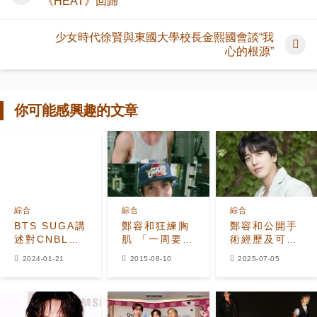
《HEAT》回歸
少女時代徐賢與東國大學校長金熙國會談“我
心的根源”
你可能感興趣的文章
綜合
綜合
綜合
BTS SUGA講
鄭容和狂練胸
鄭容和公開手
述對CNBLUE
肌 「一周要做
術經歷及可能
鄭容和的印
6次才行!」
引退的想法
2024-01-21
2015-08-10
2025-07-05
象！"我認為他
是個好前輩"