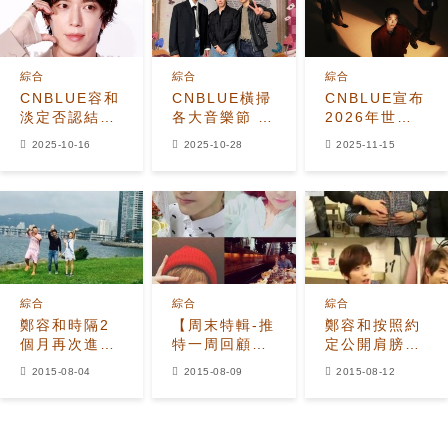
綜合
綜合
綜合
CNBLUE容和
CNBLUE橫掃
CNBLUE宣布
淡定否認結婚
各大音樂節 奠
2026年世界
傳聞
定公演實力派
巡迴
2025-10-16
2025-10-28
2025-11-15
樂隊地位
《3LOGY》
1月首爾開跑
綜合
綜合
綜合
鄭容和時隔2
【周末特輯-推
鄭容和按照約
個月再次進擊
特一周回顧】
定公開肩膀
《快樂大本
GOT7 Mark
「原來這麼性
2015-08-04
2015-08-09
2015-08-12
營》，親自介
、CNBLUE鄭
感？」
紹自己的故鄉
容和當花美男
吃貨