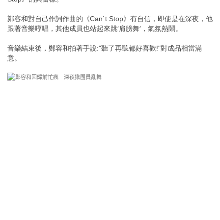
鄭容和對自己作詞作曲的《Can`t Stop》有自信，即使是在深夜，他
跟著音樂哼唱，其他成員也站起來跳′肩膀舞′，氣氛熱鬧。
音樂結束後，鄭容和拍著手說:"聽了再聽都好喜歡!"對成品相當滿
意。