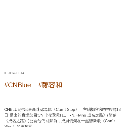
2014-03-14
#CNBlue
#鄭容和
CNBLUE推出最新迷你專輯《Can`t Stop》，主唱鄭容和在在昨(13
日)播出的實境節目tvN《清潭洞111：-N.Flying 成名之路》(簡稱:
《成名之路》)公開他們回歸前，成員們聚在一起聽新歌《Can`t
Stop》的興奮樣。