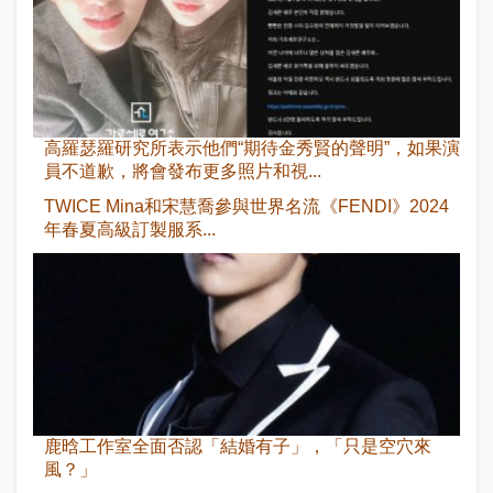
高羅瑟羅研究所表示他們“期待金秀賢的聲明”，如果演
員不道歉，將會發布更多照片和視...
TWICE Mina和宋慧喬參與世界名流《FENDI》2024
年春夏高級訂製服系...
鹿晗工作室全面否認「結婚有子」，「只是空穴來
風？」