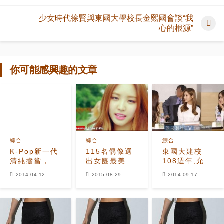
少女時代徐賢與東國大學校長金熙國會談“我
心的根源”
你可能感興趣的文章
綜合
綜合
綜合
K-Pop新一代
115名偶像選
東國大建校
清純擔當，誰
出女團最美成
108週年,允
會是允兒與秀
員 秀智-
兒-徐賢-孫娜
2014-04-12
2015-08-29
2014-09-17
智的接班人？
Krystal位居
恩-樸河宣等齊
二三位,一位
聚一堂
是？