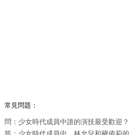
常見問題：
問：少女時代成員中誰的演技最受歡迎？
答：少女時代成員中，林允兒和權侑莉的