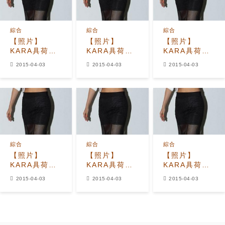
綜合
綜合
綜合
【照片】
【照片】
【照片】
KARA具荷
KARA具荷
KARA具荷
拉、少女時代
拉、少女時代
拉、少女時代
2015-04-03
2015-04-03
2015-04-03
孝淵穿透視裝
孝淵穿透視裝
孝淵穿透視裝
挺Reebok
挺Reebok
挺Reebok
綜合
綜合
綜合
【照片】
【照片】
【照片】
KARA具荷
KARA具荷
KARA具荷
拉、少女時代
拉、少女時代
拉、少女時代
2015-04-03
2015-04-03
2015-04-03
孝淵穿透視裝
孝淵穿透視裝
孝淵穿透視裝
挺Reebok
挺Reebok
挺Reebok