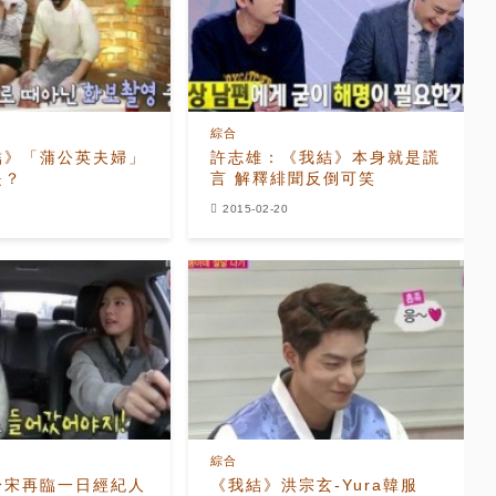
綜合
結》「蒲公英夫婦」
許志雄：《我結》本身就是謊
是？
言 解釋緋聞反倒可笑
2015-02-20
綜合
身宋再臨一日經紀人
《我結》洪宗玄-Yura韓服