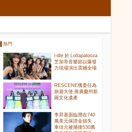
熱門
i-dle 於 Lollapalooza
芝加哥音樂節以爆發
力現場演出震撼全場
RESCENE獲委任為
旅遊大使 推廣慶州新
羅文化遺產
李昇基面臨潛在740
萬美元保證金損失，
車佳元被捕後530萬