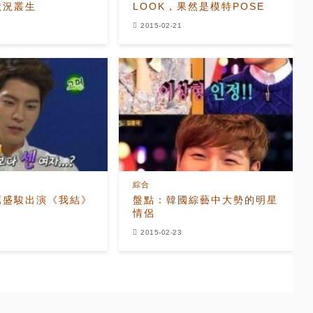
狀況叢生
LOOK，果然是模特POSE
2015-02-21
綜合
薦盛駿出演《我結》
盤點：韓國綜藝中大勢的明星
情侶
2015-02-23