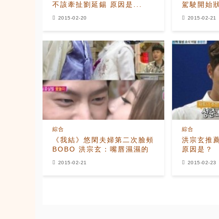
不該牽扯劉延錫 原因是...
駕駛開始
2015-02-20
2015-02-21
綜合
綜合
《我結》悠閑夫婦第二次臉頰
洪宗玄推
BOBO 洪宗玄：嘴唇濕濕的
原因是？
2015-02-21
2015-02-23