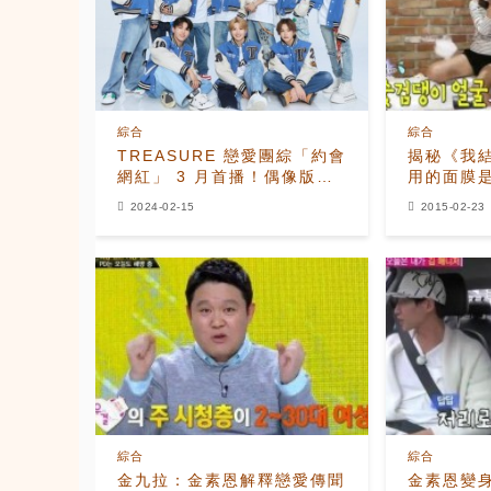
綜合
綜合
TREASURE 戀愛團綜「約會
揭秘《我
網紅」 3 月首播！偶像版《I
用的面膜
am Solo》掀韓網討論：我
2024-02-15
2015-02-23
是粉絲會脫粉！
綜合
綜合
金九拉：金素恩解釋戀愛傳聞
金素恩變