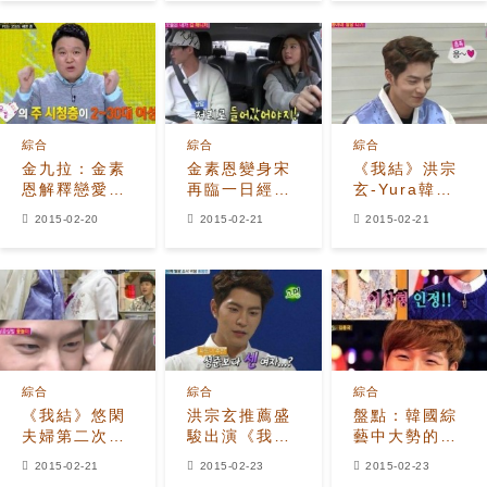
《I am
Solo》掀韓網
討論：我是粉
絲會脫粉！
綜合
綜合
綜合
金九拉：金素
金素恩變身宋
《我結》洪宗
恩解釋戀愛傳
再臨一日經紀
玄-Yura韓服
聞不該牽扯劉
人 駕駛開始狀
LOOK，果然
2015-02-20
2015-02-21
2015-02-21
延錫 原因
況叢生
是模特POSE
是...
綜合
綜合
綜合
《我結》悠閑
洪宗玄推薦盛
盤點：韓國綜
夫婦第二次臉
駿出演《我
藝中大勢的明
頰BOBO 洪宗
結》 原因是？
星情侶
2015-02-21
2015-02-23
2015-02-23
玄：嘴唇濕濕