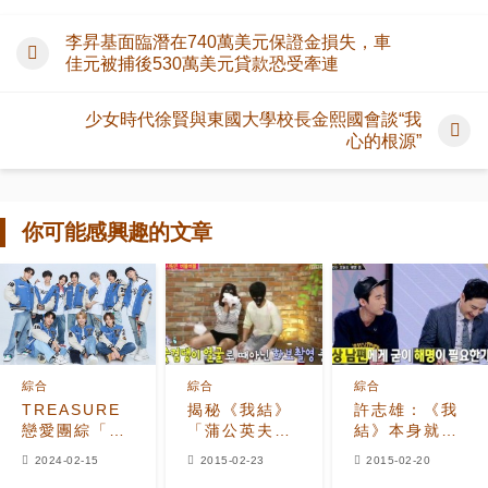
李昇基面臨潛在740萬美元保證金損失，車
佳元被捕後530萬美元貸款恐受牽連
少女時代徐賢與東國大學校長金熙國會談“我
心的根源”
你可能感興趣的文章
綜合
綜合
綜合
TREASURE
揭秘《我結》
許志雄：《我
戀愛團綜「約
「蒲公英夫
結》本身就是
會網紅」 3 月
婦」用的面膜
謊言 解釋緋聞
2024-02-15
2015-02-23
2015-02-20
首播！偶像版
是？
反倒可笑