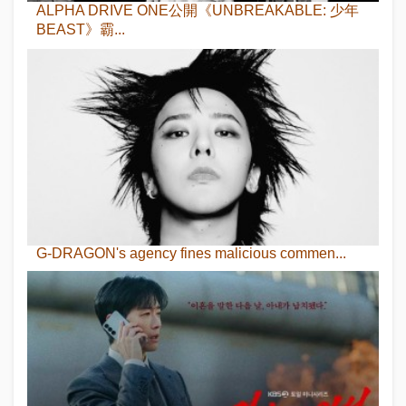
ALPHA DRIVE ONE公開《UNBREAKABLE: 少年
BEAST》霸...
G-DRAGON's agency fines malicious commen...