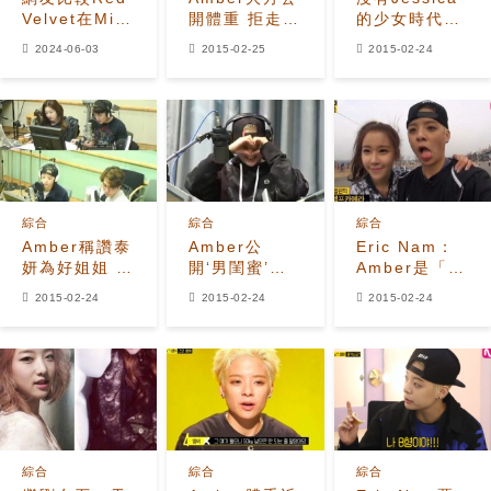
Velvet在Min
開體重 拒走女
的少女時代將
Hee Jin創意
團傳統路線
何時回歸呢？
2024-06-03
2015-02-25
2015-02-24
指導前後的視
覺概念
綜合
綜合
綜合
Amber稱讚泰
Amber公
Eric Nam：
妍為好姐姐 未
開‘男閨蜜’名
Amber是「真
找f(x)成員合
單 靠打籃球積
正的女人」，
2015-02-24
2015-02-24
2015-02-24
作的原因是？
累感情
憑唱功進入
SM
綜合
綜合
綜合