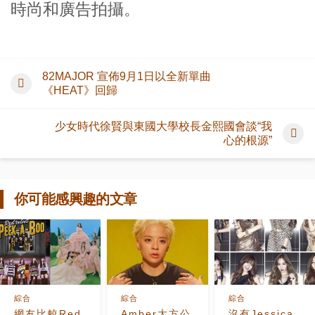
時尚和廣告拍攝。
82MAJOR 宣佈9月1日以全新單曲
《HEAT》回歸
少女時代徐賢與東國大學校長金熙國會談“我
心的根源”
你可能感興趣的文章
綜合
綜合
綜合
網友比較Red
Amber大方公
沒有Jessica