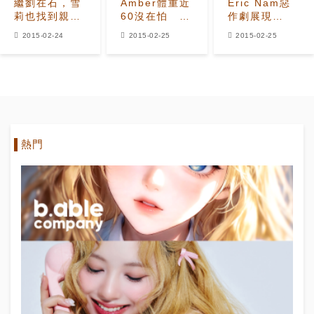
繼劉在石，雪
Amber體重近
Eric Nam惡
莉也找到親姐
60沒在怕 不
作劇展現
姐？
節食追求病態
Amber善良本
2015-02-24
2015-02-25
2015-02-25
美
性 「真的很讓
人感動！」
熱門