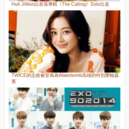
Huh JiWon以首張專輯《The Calling》Solo出道
TWICE的志效被宣佈為Waterbomb高雄的特別壓軸嘉
賓