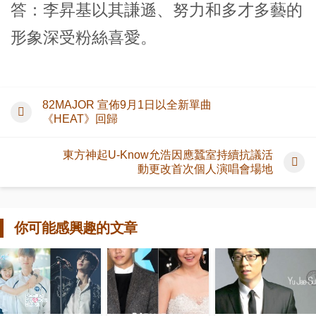
答：李昇基以其謙遜、努力和多才多藝的
形象深受粉絲喜愛。
82MAJOR 宣佈9月1日以全新單曲
《HEAT》回歸
東方神起U-Know允浩因應蠶室持續抗議活
動更改首次個人演唱會場地
你可能感興趣的文章