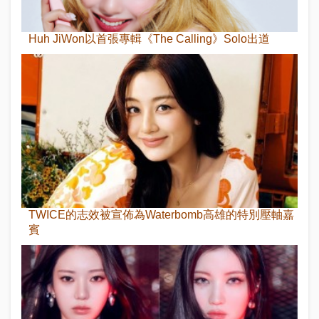
Huh JiWon以首張專輯《The Calling》Solo出道
TWICE的志效被宣佈為Waterbomb高雄的特別壓軸嘉
賓