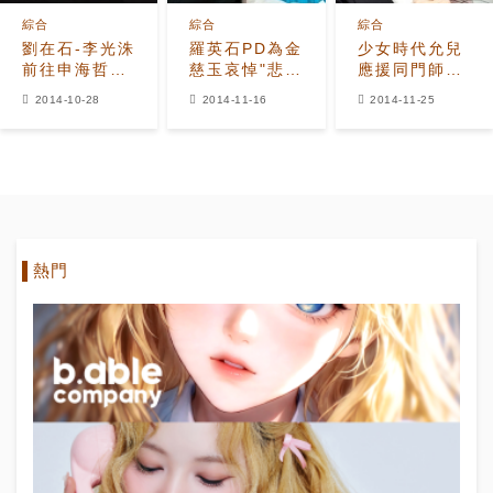
綜合
綜合
綜合
劉在石-李光洙
羅英石PD為金
少女時代允兒
前往申海哲靈
慈玉哀悼"悲傷
應援同門師兄
堂弔唁
且心緒凌亂
奎賢新專輯，
2014-10-28
2014-11-16
2014-11-25
「臉比專輯
小！」
熱門