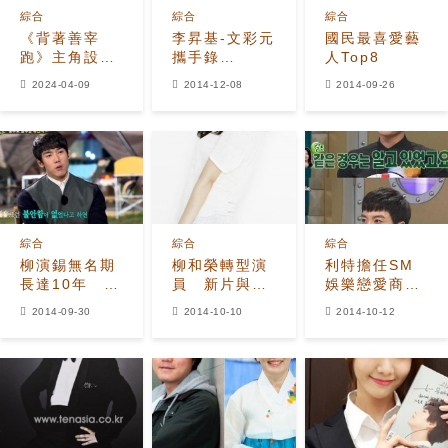
綜合
綜合
綜合
《背著善宰
李昇基-文彩元
國民最喜愛藝
跑》主角設定
攜手錄
人Top8
疑映射已故鐘
《Running
2024-04-09
2014-12-08
2014-09-26
鉉，粉絲吵翻
Man》 ‘黑
天！官方回
洞’魅力備受期
應：不可能有
待
意圖地設定
綜合
綜合
綜合
柳演錫無名期
柳和榮轉型演
利特擔任SM
長達10年 焦
員 新片與李
娛樂戀愛商
慮李敏鎬、李
昇基合作
談 為李昇基-
2014-09-30
2014-10-10
2014-10-12
昇基走紅快
潤娥戀情牽
線？