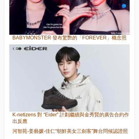
BABYMONSTER 發布驚艷的「FOREVER」概念照
K-netizens 對 “Eider” 計劃繼續與金秀賢的廣告合約作
出反應
河智苑-姜藝媛-佳仁“朝鮮美女三劍客”舞台問候認證照