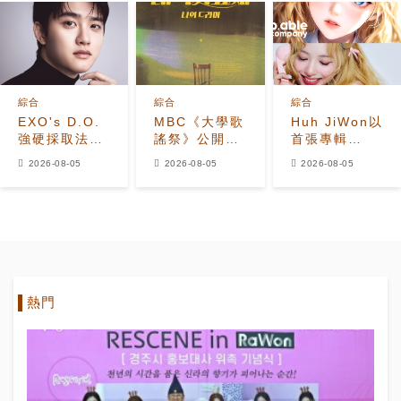
夫勝寛加入全
榜首，懸疑劇
霸氣預告照
新陣容
進入最後兩集
綜合
綜合
綜合
EXO's D.O.
MBC《大學歌
Huh JiWon以
強硬採取法律
謠祭》公開
首張專輯
行動應對惡意
2026年全新
《The
2026-08-05
2026-08-05
2026-08-05
留言者
改版 Hui出任
Calling》
音樂總監
Solo出道
熱門