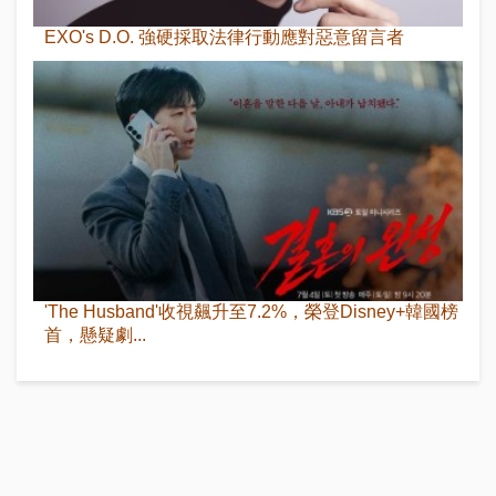
EXO's D.O. 強硬採取法律行動應對惡意留言者
'The Husband'收視飆升至7.2%，榮登Disney+韓國榜
首，懸疑劇...