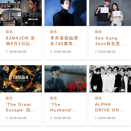
綜合
綜合
綜合
82MAJOR 宣
李昇基面臨潛
Seo Kang
佈9月1日以全
在740萬美元
Joon與安恩真
新單曲
保證金損失，
首次劇本圍讀
2026-08-06
2026-08-06
2026-08-06
《HEAT》回
車佳元被捕後
展現10年情侶
歸
530萬美元貸
化學反應
款恐受牽連
綜合
綜合
綜合
'The Great
'The
ALPHA
Escape' 回
Husband'收
DRIVE ONE
歸！姜鎬童退
視飆升至
公開
2026-08-06
2026-08-06
2026-08-06
出、
7.2%，榮登
《UNBREAKABL
Seventeen
Disney+韓國
少年BEAST》