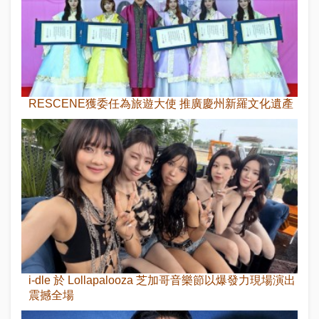
RESCENE獲委任為旅遊大使 推廣慶州新羅文化遺產
i-dle 於 Lollapalooza 芝加哥音樂節以爆發力現場演出
震撼全場