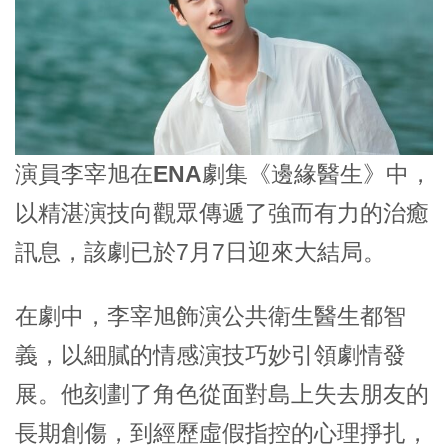
演員
李宰旭
在
ENA
劇集《邊緣醫生》中，
以精湛演技向觀眾傳遞了強而有力的治癒
訊息，該劇已於7月7日迎來大結局。
在劇中，
李宰旭
飾演公共衛生醫生都智
義，以細膩的情感演技巧妙引領劇情發
展。他刻劃了角色從面對島上失去朋友的
長期創傷，到經歷虛假指控的心理掙扎，