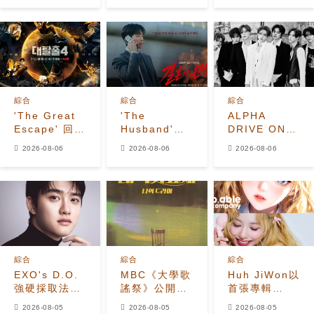
歸
530萬美元貸
化學反應
款恐受牽連
綜合
綜合
綜合
'The Great
'The
ALPHA
Escape' 回
Husband'收
DRIVE ONE
歸！姜鎬童退
視飆升至
公開
2026-08-06
2026-08-06
2026-08-06
出、
7.2%，榮登
《UNBREAKABL
Seventeen
Disney+韓國
少年BEAST》
夫勝寛加入全
榜首，懸疑劇
霸氣預告照
新陣容
進入最後兩集
綜合
綜合
綜合
EXO's D.O.
MBC《大學歌
Huh JiWon以
強硬採取法律
謠祭》公開
首張專輯
行動應對惡意
2026年全新
《The
2026-08-05
2026-08-05
2026-08-05