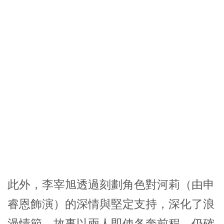
此外，
李宰旭
透過刻劃角色對河莉（由
申
睿恩
飾演）的深情與堅定支持，深化了浪
漫情節。故事以兩人即使各奔前程，仍確