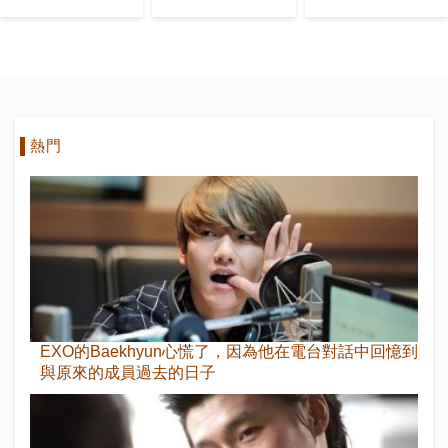
留言者
改版 Hui出任
Calling》
音樂總監
Solo出道
熱門
EXO的Baekhyun心慌了，因為他在電台對話中回憶到
與原來的成員過去的日子