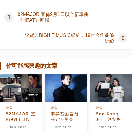
82MAJOR 宣佈9月1日以全新單曲
《HEAT》回歸
李賢與BIGHIT MUSIC續約，19年合作關係
延續
你可能感興趣的文章
綜合
綜合
綜合
82MAJOR 宣
李昇基面臨潛
Seo Kang
佈9月1日以全
在740萬美元
Joon與安恩真
新單曲
保證金損失，
首次劇本圍讀
2026-08-06
2026-08-06
2026-08-06
《HEAT》回
車佳元被捕後
展現10年情侶