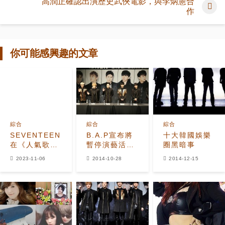
高潤正確認出演歷史武俠電影，與李炳憲合
作
你可能感興趣的文章
綜合
綜合
綜合
SEVENTEEN
B.A.P宣布將
十大韓國娛樂
在《人氣歌
暫停演藝活動
圈黑暗事
謠》中獲得1
韓網友推測事
2023-11-06
2014-10-28
2014-12-15
位！提到因受
情不單純
傷無法參加活
動的
S.COUPS