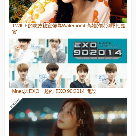
TWICE的志效被宣佈為Waterbomb高雄的特別壓軸嘉
賓
Mnet,與EXO一起的"EXO 90:2014"開設