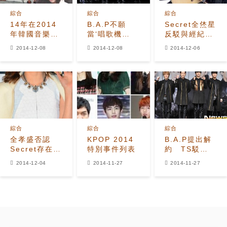
綜合
綜合
綜合
14年在2014
B.A.P不願
Secret全烋星
年韓國音樂產
當‘唱歌機
反駁與經紀公
業中發生的最
器′ 駁斥有第
司存在收入分
2014-12-08
2014-12-08
2014-12-06
大事件
三方勢力
配出現分歧
綜合
綜合
綜合
全孝盛否認
KPOP 2014
B.A.P提出解
Secret存在收
特別事件列表
約 TS駁
入不均 「那些
斥‘奴隸合
2014-12-04
2014-11-27
2014-11-27
流言讓你們擔
約’說法
心了！」