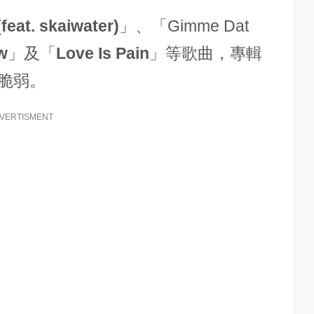
feat. skaiwater)
」、「Gimme Dat
w
」及「
Love Is Pain
」等歌曲，專輯
脆弱。
VERTISMENT