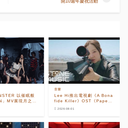
開10週年慶祝活動
音樂
NSTER 以催眠般
Lee Hi推出電視劇《A Bona
N」MV展現月之能
fide Killer》OST《Paper
Flower》MV
2026-08-01