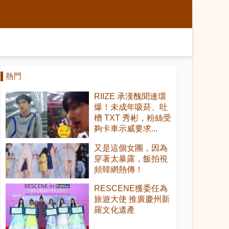
熱門
RIIZE 承漢醜聞連環
爆！未成年吸菸、吐
槽 TXT 秀彬，粉絲受
夠卡車示威要求...
又是這個女團，因為
穿著太暴露，飯拍視
頻韓網熱傳！
RESCENE獲委任為
旅遊大使 推廣慶州新
羅文化遺產