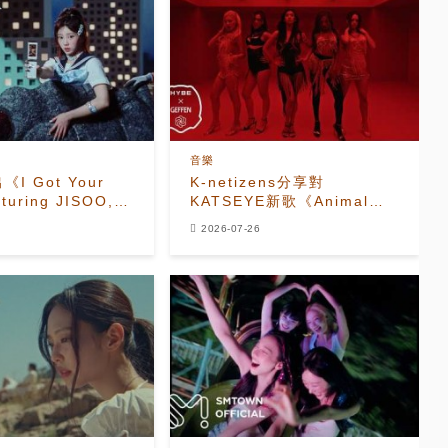
音樂
出《I Got Your
K-netizens分享對
aturing JISOO,
KATSEYE新歌《Animal》
 of HANA)》官方
的反應
2026-07-26