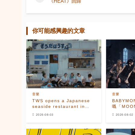
《HEAT》回歸
你可能感興趣的文章
音樂
音樂
TWS opens a Japanese
BABYMO
seaside restaurant in
嘅「MOO
refreshing 'SODA SODA'
量
2026-08-03
2026-08-02
MV