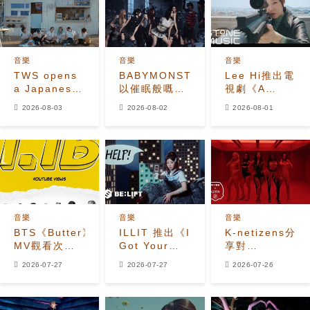
音樂
音樂
音樂
TWS opens
BABYMONSTER
Lee Hi推出電
a Japanese
以催眠般嘅
視劇《A
seaside
「MOON」
Bona fide
2026-08-03
2026-08-02
2026-08-01
restaurant
MV展現月之
Killer》
in
能量
OST《Paper
refreshing
Flower》MV
'SODA
SODA' MV
音樂
音樂
音樂
BTS《Butter》
ILLIT 推出《I
K-netizens分
MV觀看次數
Got Your
享對
突破11億
Back
KATSEYE新
2026-07-27
2026-07-27
2026-07-26
(featuring
歌《Animal》
JISOO,
的反應
MOMOKA of