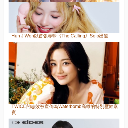
Huh JiWon以首張專輯《The Calling》Solo出道
TWICE的志效被宣佈為Waterbomb高雄的特別壓軸嘉
賓