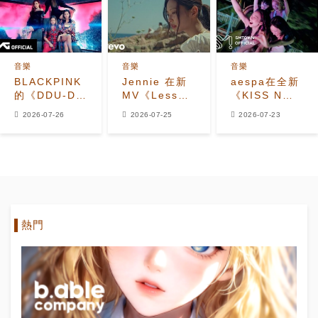
HANA)》官方
MV
音樂
音樂
音樂
BLACKPINK
Jennie 在新
aespa在全新
的《DDU-DU
MV《Less
《KISS N
DDU-DU》成
Than a
TELL》MV中
2026-07-26
2026-07-25
2026-07-23
為首支K-pop
Lover》中學
為夏日注入魔
女團MV達到
習再次墜入愛
法
24億觀看次數
河
熱門