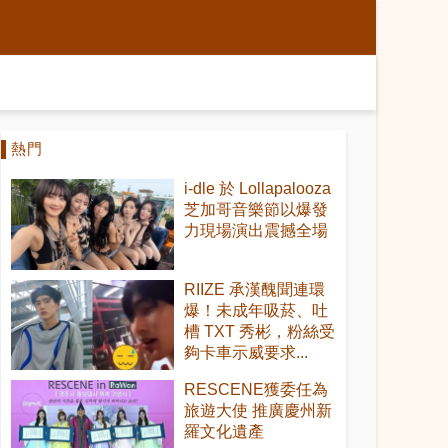
熱門
i-dle 於 Lollapalooza
芝加哥音樂節以爆發
力現場演出震撼全場
RIIZE 承漢醜聞連環
爆！未成年吸菸、吐
槽 TXT 秀彬，粉絲受
夠卡車示威要求...
RESCENE獲委任為
旅遊大使 推廣慶州新
羅文化遺產