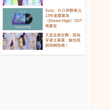
Suzy、D.O.和鄭東沅
13年後重聚為
《Dream High》OST
再聚首
又是這個女團，因為
穿著太暴露，飯拍視
頻韓網熱傳！