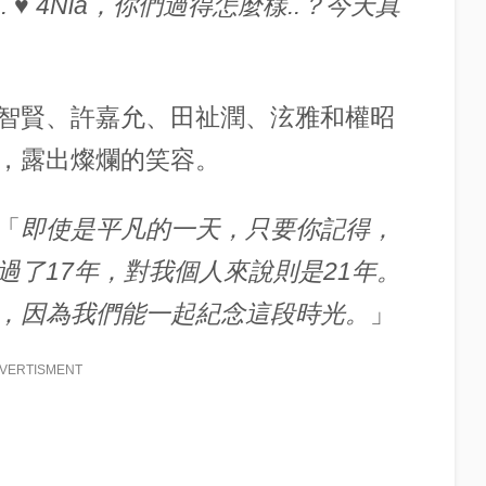
... ♥ 4Nia，你們過得怎麼樣..？今天真
智賢、許嘉允、田祉潤、泫雅和權昭
，露出燦爛的笑容。
「
即使是平凡的一天，只要你記得，
過了17年，對我個人來說則是21年。
，因為我們能一起紀念這段時光。
」
VERTISMENT