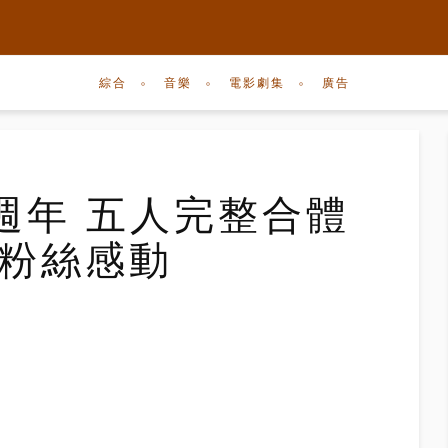
綜合
音樂
電影劇集
廣告
17週年 五人完整合體
令粉絲感動