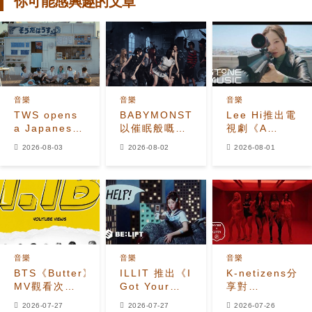
你可能感興趣的文章
音樂
音樂
音樂
TWS opens
BABYMONSTER
Lee Hi推出電
a Japanese
以催眠般嘅
視劇《A
seaside
「MOON」
Bona fide
2026-08-03
2026-08-02
2026-08-01
restaurant
MV展現月之
Killer》
in
能量
OST《Paper
refreshing
Flower》MV
'SODA
SODA' MV
音樂
音樂
音樂
BTS《Butter》
ILLIT 推出《I
K-netizens分
MV觀看次數
Got Your
享對
突破11億
Back
KATSEYE新
2026-07-27
2026-07-27
2026-07-26