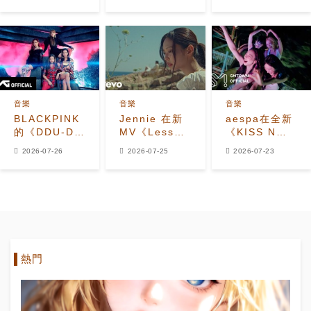
(featuring
歌《Animal》
JISOO,
的反應
MOMOKA of
HANA)》官方
MV
音樂
音樂
音樂
BLACKPINK
Jennie 在新
aespa在全新
的《DDU-DU
MV《Less
《KISS N
DDU-DU》成
Than a
TELL》MV中
2026-07-26
2026-07-25
2026-07-23
為首支K-pop
Lover》中學
為夏日注入魔
女團MV達到
習再次墜入愛
法
24億觀看次數
河
熱門