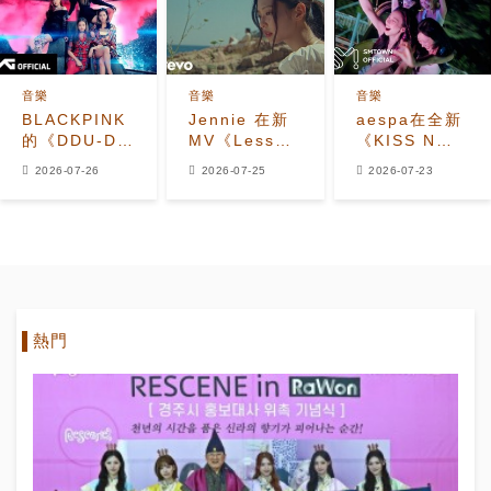
MV
音樂
音樂
音樂
BLACKPINK
Jennie 在新
aespa在全新
的《DDU-DU
MV《Less
《KISS N
DDU-DU》成
Than a
TELL》MV中
2026-07-26
2026-07-25
2026-07-23
為首支K-pop
Lover》中學
為夏日注入魔
女團MV達到
習再次墜入愛
法
24億觀看次數
河
熱門