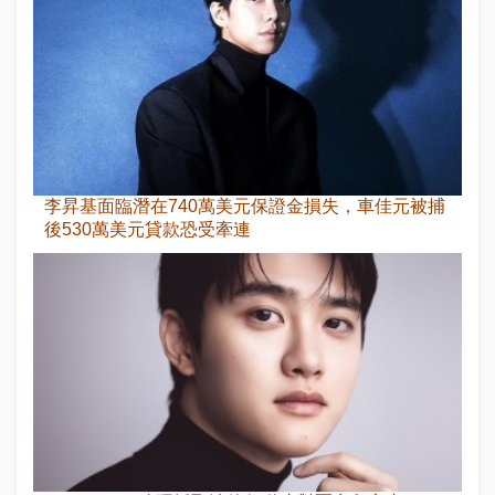
李昇基面臨潛在740萬美元保證金損失，車佳元被捕
後530萬美元貸款恐受牽連