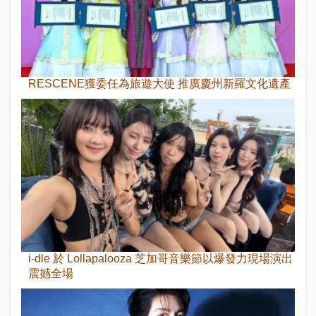
RESCENE獲委任為旅遊大使 推廣慶州新羅文化遺產
i-dle 於 Lollapalooza 芝加哥音樂節以爆發力現場演出
震撼全場