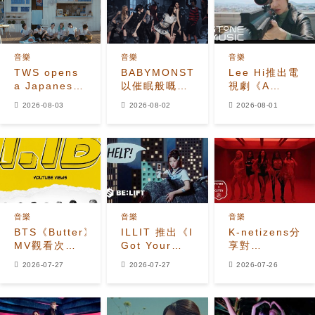
音樂
音樂
音樂
TWS opens
BABYMONSTER
Lee Hi推出電
a Japanese
以催眠般嘅
視劇《A
seaside
「MOON」
Bona fide
2026-08-03
2026-08-02
2026-08-01
restaurant
MV展現月之
Killer》
in
能量
OST《Paper
refreshing
Flower》MV
'SODA
SODA' MV
音樂
音樂
音樂
BTS《Butter》
ILLIT 推出《I
K-netizens分
MV觀看次數
Got Your
享對
突破11億
Back
KATSEYE新
2026-07-27
2026-07-27
2026-07-26
(featuring
歌《Animal》
JISOO,
的反應
MOMOKA of
HANA)》官方