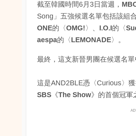
截至韓國時間6月3日當週，
MB
Song」五強候選名單包括該組
ONE
的〈
OMG!
〉、
I.O.I
的〈
Su
aespa
的〈
LEMONADE
〉。
最終，這支新晉男團在候選名單
這是AND2BLE憑〈Curio
SBS
《
The Show
》的首個冠軍
AD