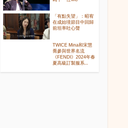
「有點失望」：昭宥
在成始璄節目中回歸
前坦率吐心聲
TWICE Mina和宋慧
喬參與世界名流
《FENDI》2024年春
夏高級訂製服系...