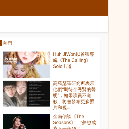
熱門
Huh JiWon以首張專
輯《The Calling》
Solo出道
高羅瑟羅研究所表示
他們“期待金秀賢的聲
明”，如果演員不道
歉，將會發布更多照
片和視...
金南佶談《The
Seasons》："夢想成
為下一任MC"