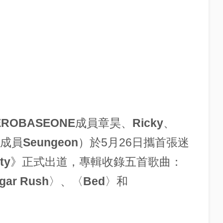
EROBASEONE
成員
章昊
、
Ricky
、
成員
Seungeon
）於5月26日攜首張迷
ty
》正式出道，專輯收錄五首歌曲：
gar Rush
〉、〈
Bed
〉和