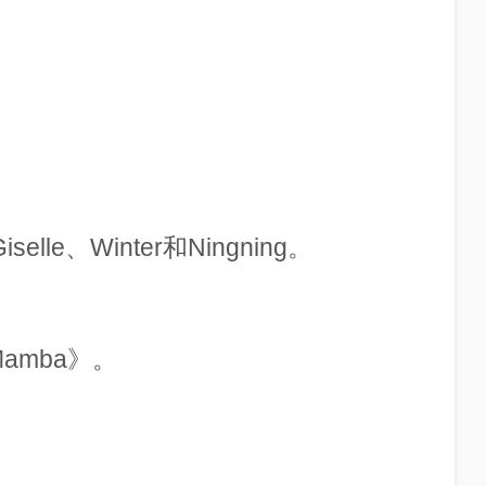
elle、Winter和Ningning。
Mamba》。
？
。