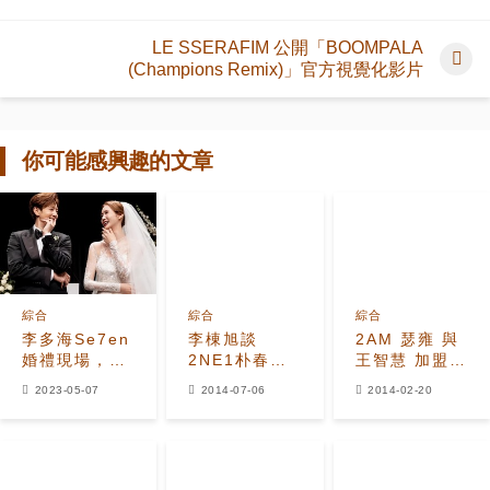
LE SSERAFIM 公開「BOOMPALA
(Champions Remix)」官方視覺化影片
你可能感興趣的文章
綜合
綜合
綜合
李多海Se7en
李棟旭談
2AM 瑟雍 與
婚禮現場，成
2NE1朴春事
王智慧 加盟
韓網熱門話
件：內心也不
MBC 新劇
2023-05-07
2014-07-06
2014-02-20
題，他穿暴走
平靜
《酒店之王》
鞋，YG齊聚
一堂