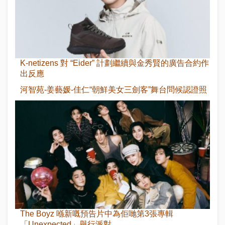
K-netizens 對 “Eider” 計劃繼續與金秀賢的廣告合約作
出反應
河智苑-姜藝媛-佳仁“朝鮮美女三劍客”舞台問候認證照
The Boyz 喺新嘅預告片中為佢哋第3張專輯
「Unexpected」舉行派對