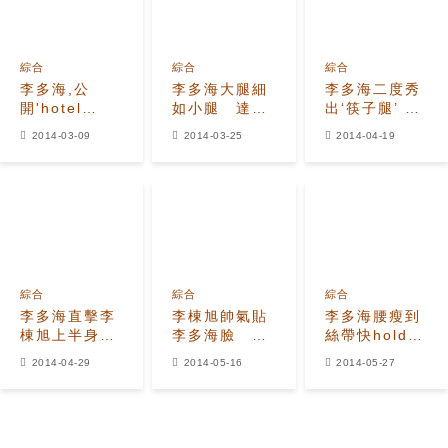
綜合
綜合
綜合
李多海,公
李多海大腿細
李多海二度秀
開'hotel
如小腿 達1
出‘筷子腿’ 網
king'選角秘聞
字腿極限最高
友吐槽細到好
2014-03-09
2014-03-25
2014-04-19
點
像要折了
綜合
綜合
綜合
李多海直擊李
李棟旭帥氣貼
李多海腰瘦到
棟旭上半身全
李多海臉 粉
絲帶快hold不
裸 像跳針般
絲起鬨再一起!
住 一身名牌
2014-04-29
2014-05-16
2014-05-27
重複3次′對不
在一起!
展現名媛氣勢
起!′