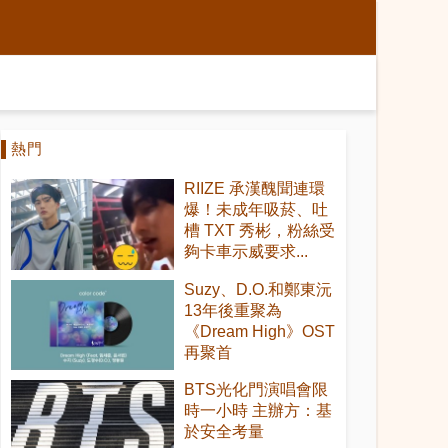
熱門
RIIZE 承漢醜聞連環
爆！未成年吸菸、吐
槽 TXT 秀彬，粉絲受
夠卡車示威要求...
Suzy、D.O.和鄭東沅
13年後重聚為
《Dream High》OST
再聚首
BTS光化門演唱會限
時一小時 主辦方：基
於安全考量