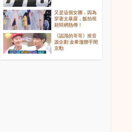
又是這個女團，因為
穿著太暴露，飯拍視
頻韓網熱傳！
《認識的哥哥》推音
源企劃 金希澈聯手閔
京勳