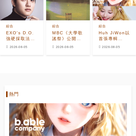
綜合
綜合
綜合
EXO's D.O.
MBC《大學歌
Huh JiWon以
強硬採取法律
謠祭》公開
首張專輯
行動應對惡意
2026年全新
《The
2026-08-05
2026-08-05
2026-08-05
留言者
改版 Hui出任
Calling》
音樂總監
Solo出道
熱門