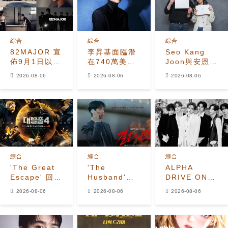
綜合
綜合
綜合
82MAJOR 宣
李昇基面臨潛
Seo Kang
佈9月1日以全
在740萬美元
Joon與安恩真
新單曲
保證金損失，
首次劇本圍讀
2026-08-06
2026-08-06
2026-08-06
《HEAT》回
車佳元被捕後
展現10年情侶
歸
530萬美元貸
化學反應
款恐受牽連
綜合
綜合
綜合
'The Great
'The
ALPHA
Escape' 回
Husband'收
DRIVE ONE
歸！姜鎬童退
視飆升至
公開
2026-08-06
2026-08-06
2026-08-06
出、
7.2%，榮登
《UNBREAKABL
Seventeen
Disney+韓國
少年BEAST》
夫勝寛加入全
榜首，懸疑劇
霸氣預告照
新陣容
進入最後兩集