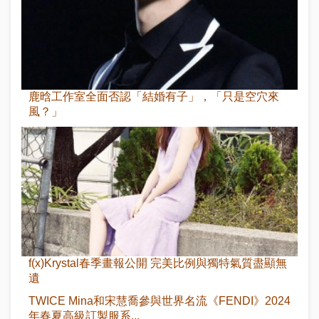
鹿晗工作室全面否認「結婚有子」，「只是空穴來
風？」
f(x)Krystal春季畫報公開 完美比例與獨特氣質盡顯無
遺
TWICE Mina和宋慧喬參與世界名流《FENDI》2024
年春夏高級訂製服系...