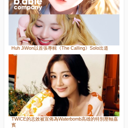
Huh JiWon以首張專輯《The Calling》Solo出道
TWICE的志效被宣佈為Waterbomb高雄的特別壓軸嘉
賓