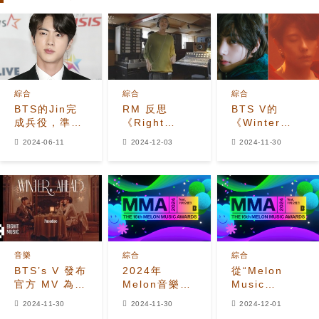
綜合
綜合
綜合
BTS的Jin完
RM 反思
BTS V的
成兵役，準備
《Right
《Winter
重新加入團體
People,
Ahead》在75
2024-06-11
2024-12-03
2024-11-30
活動
Wrong
個國家登頂
Place》在最
iTunes
終採訪章節中
音樂
綜合
綜合
BTS’s V 發布
2024年
從“Melon
官方 MV 為
Melon音樂獎
Music
'Winter
完整獲獎名單
Awards
2024-11-30
2024-11-30
2024-12-01
Ahead (with
2024”獲得的