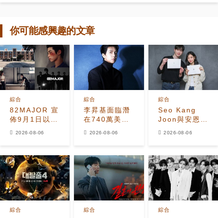
你可能感興趣的文章
綜合
綜合
綜合
82MAJOR 宣
李昇基面臨潛
Seo Kang
佈9月1日以全
在740萬美元
Joon與安恩真
新單曲
保證金損失，
首次劇本圍讀
2026-08-06
2026-08-06
2026-08-06
《HEAT》回
車佳元被捕後
展現10年情侶
歸
530萬美元貸
化學反應
款恐受牽連
綜合
綜合
綜合