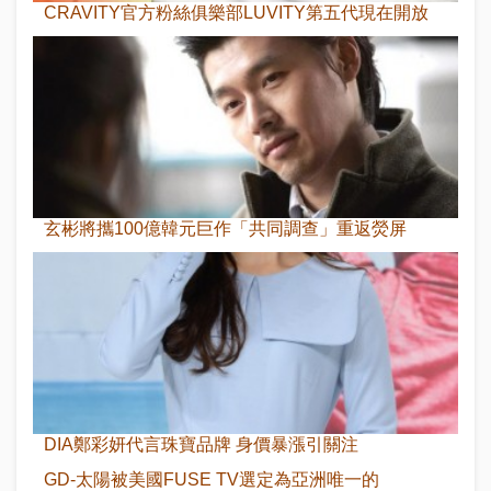
CRAVITY官方粉絲俱樂部LUVITY第五代現在開放
玄彬將攜100億韓元巨作「共同調查」重返熒屏
DIA鄭彩妍代言珠寶品牌 身價暴漲引關注
GD-太陽被美國FUSE TV選定為亞洲唯一的