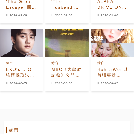
'The Great
'The
ALPHA
Escape' 回
Husband'收
DRIVE ONE
歸！姜鎬童退
視飆升至
公開
2026-08-06
2026-08-06
2026-08-06
出、
7.2%，榮登
《UNBREAKABL
Seventeen
Disney+韓國
少年BEAST》
夫勝寛加入全
榜首，懸疑劇
霸氣預告照
新陣容
進入最後兩集
綜合
綜合
綜合
EXO's D.O.
MBC《大學歌
Huh JiWon以
強硬採取法律
謠祭》公開
首張專輯
行動應對惡意
2026年全新
《The
2026-08-05
2026-08-05
2026-08-05
留言者
改版 Hui出任
Calling》
音樂總監
Solo出道
熱門