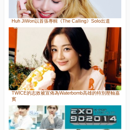
Huh JiWon以首張專輯《The Calling》Solo出道
TWICE的志效被宣佈為Waterbomb高雄的特別壓軸嘉
賓