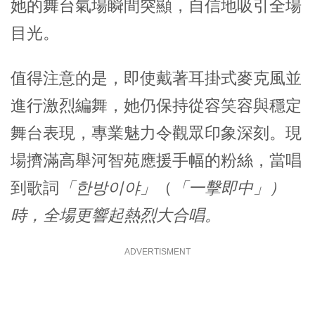
她的舞台氣場瞬間突顯，自信地吸引全場
目光。
值得注意的是，即使戴著耳掛式麥克風並
進行激烈編舞，她仍保持從容笑容與穩定
舞台表現，專業魅力令觀眾印象深刻。現
場擠滿高舉
河智苑
應援手幅的粉絲，當唱
到歌詞
「한방이야」
（
「
一擊即中」
）
時，全場更響起熱烈大合唱。
ADVERTISMENT