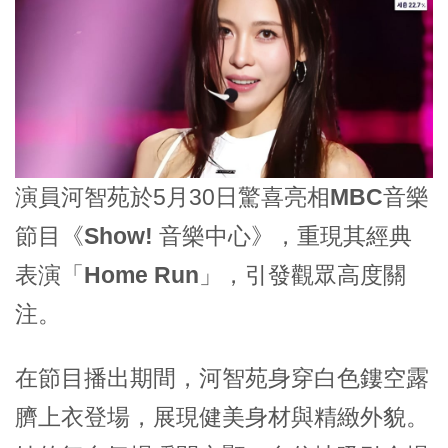
演員河智苑於5月30日驚喜亮相
MBC
音樂
節目《
Show! 音樂中心
》，重現其經典
表演
「Home Run」
，引發觀眾高度關
注。
在節目播出期間，
河智苑
身穿白色鏤空露
臍上衣登場，展現健美身材與精緻外貌。