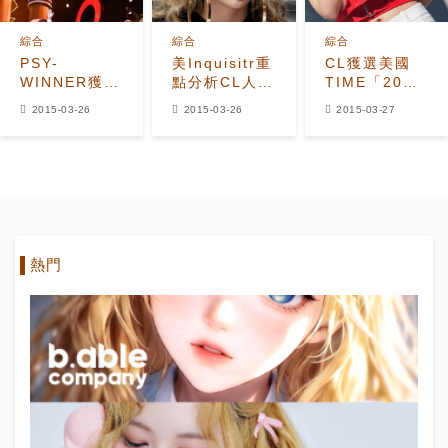
綜合
綜合
綜合
PSY-
美Inquisitr重
CL獲選美國
WINNER獲中
點分析CL人生
TIME「2015
國音樂獎
旅程 CL靈感
年最具影響力
2015-03-26
2015-03-26
2015-03-27
WINNER"正
來源於？
100人」
在抓緊進行新
專輯製作工作"
熱門