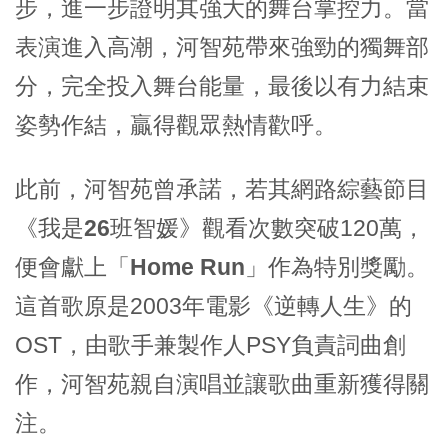
步，進一步證明其強大的舞台掌控力。當
表演進入高潮，
河智苑
帶來強勁的獨舞部
分，完全投入舞台能量，最後以有力結束
姿勢作結，贏得觀眾熱情歡呼。
此前，
河智苑
曾承諾，若其網路綜藝節目
《
我是26班智媛
》觀看次數突破120萬，
便會獻上
「Home Run」
作為特別獎勵。
這首歌原是2003年電影《逆轉人生》的
OST，由歌手兼製作人PSY負責詞曲創
作，
河智苑
親自演唱並讓歌曲重新獲得關
注。