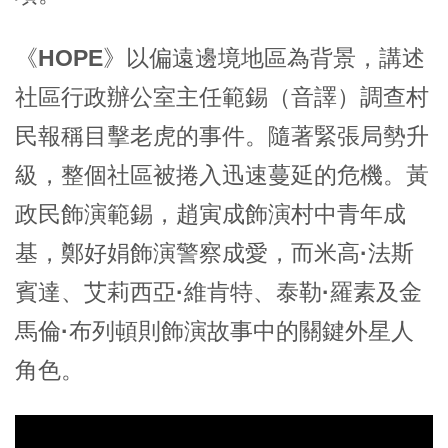
《HOPE》
以偏遠邊境地區為背景，講述
社區行政辦公室主任範錫（音譯）調查村
民報稱目擊老虎的事件。隨著緊張局勢升
級，整個社區被捲入迅速蔓延的危機。
黃
政民
飾演範錫，
趙寅成
飾演村中青年成
基，
鄭好娟
飾演警察成愛，而
米高·法斯
賓達、艾莉西亞·維肯特、泰勒·羅素
及
金
馬倫·布列頓
則飾演故事中的關鍵外星人
角色。