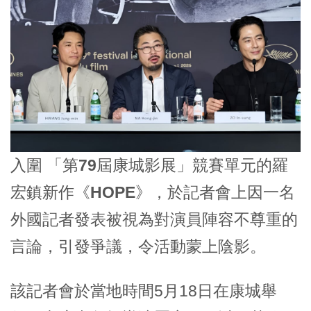
入圍
「第79屆康城影展」
競賽單元的
羅
宏鎮
新作
《HOPE》
，於記者會上因一名
外國記者發表被視為對演員陣容不尊重的
言論，引發爭議，令活動蒙上陰影。
該記者會於當地時間5月18日在康城舉