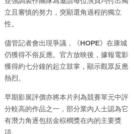
並強調製作團隊為邀請每位演員均付出獨
立且審慎的努力，突顯選角過程的獨立
性。
儘管記者會出現爭議，
《HOPE》
在康城
仍獲得不俗反應。官方放映後，據報電影
獲得約七分鐘的起立鼓掌，顯示觀眾反應
熱烈。
早期影展評價亦將本片列為競賽單元中評
分較高的作品之一，部分業內人士認為它
有潛力角逐包括
金棕櫚獎
在內的主要獎
項。