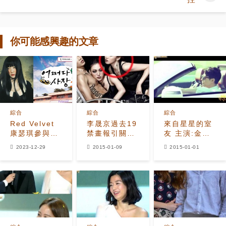
你可能感興趣的文章
綜合
綜合
綜合
Red Velvet
李晟京過去19
來自星星的室
康瑟琪參與韓
禁畫報引關注
友 主演:金秀
劇《偶然成為
還是《沒愛》
賢，趙寅成
2023-12-29
2015-01-09
2015-01-01
社長3》OST
里的「吳少
今天發行！
女」嗎？