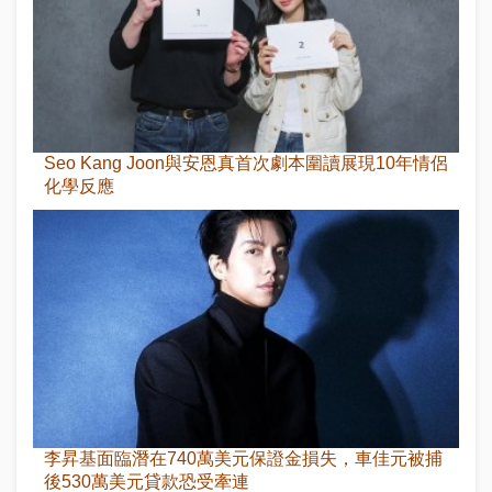
Seo Kang Joon與安恩真首次劇本圍讀展現10年情侶
化學反應
李昇基面臨潛在740萬美元保證金損失，車佳元被捕
後530萬美元貸款恐受牽連