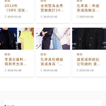
綜合
綜合
綜合
2014年
全智賢為金秀
孔孝真：和趙
《SBS 演技大
賢吻戲打100
寅成熱吻沒感
賞》圓滿落幕
分 贊金秀賢太
覺，理想型
2015-01-01
2015-01-02
2015-01-06
完整獲獎名單
耀眼
是...
大公開
綜合
綜合
綜合
李晟京爆料：
孔孝真吐槽趙
趙寅成和經紀
我和李光洙拍
寅成身高「拍
公司續約 退役
吻戲時,趙寅成
吻戲時脖子
後再顯義氣
2015-01-08
2015-01-08
2015-01-19
竟…
疼」