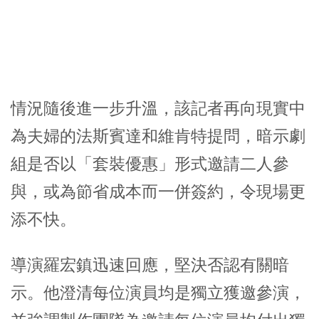
情況隨後進一步升溫，該記者再向現實中
為夫婦的
法斯賓達
和
維肯特
提問，暗示劇
組是否以「套裝優惠」形式邀請二人參
與，或為節省成本而一併簽約，令現場更
添不快。
導演
羅宏鎮
迅速回應，堅決否認有關暗
示。他澄清每位演員均是獨立獲邀參演，