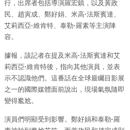
行，出席者包括導演
羅宏鎮
，以及黃政
民、趙寅成、鄭好娟、
米高·法斯賓達、
艾莉西亞·維肯特、泰勒·羅素
等主演陣
容。
據報，該記者在提及
米高·法斯賓達
和
艾
莉西亞·維肯特
後，指向其他演員，並表
示不認識他們。這番話在全球最矚目影展
之一的國際媒體面前說出，現場氣氛隨即
變得尷尬。
演員們明顯受到影響。
鄭好娟
和
泰勒·羅