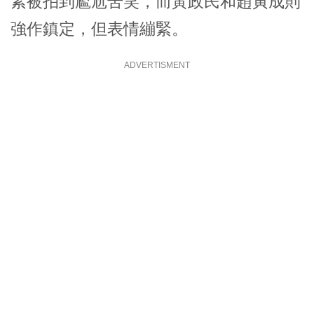
素
被拍到尷尬苦笑，而
黃政民
和
趙寅成
則
強作鎮定，但表情繃緊。
ADVERTISMENT