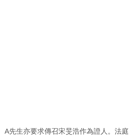
A先生亦要求傳召
宋旻浩
作為證人。法庭