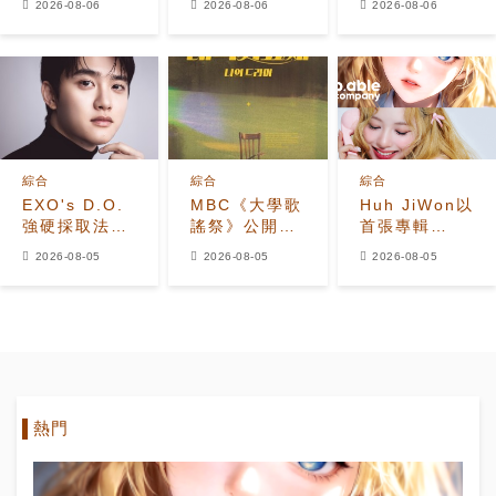
2026-08-06
2026-08-06
2026-08-06
出、
7.2%，榮登
《UNBREAKABL
Seventeen
Disney+韓國
少年BEAST》
夫勝寛加入全
榜首，懸疑劇
霸氣預告照
新陣容
進入最後兩集
綜合
綜合
綜合
EXO's D.O.
MBC《大學歌
Huh JiWon以
強硬採取法律
謠祭》公開
首張專輯
行動應對惡意
2026年全新
《The
2026-08-05
2026-08-05
2026-08-05
留言者
改版 Hui出任
Calling》
音樂總監
Solo出道
熱門