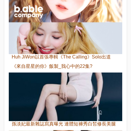
Huh JiWon以首張專輯《The Calling》Solo出道
《來自星星的你》飯製_我心中的22集?
孫淡妃最新雜誌寫真曝光 連體短褲秀白皙修長美腿