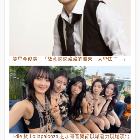
笑星金俊浩，「故意躲躲藏藏的股東，太卑怯了！」
i-dle 於 Lollapalooza 芝加哥音樂節以爆發力現場演出