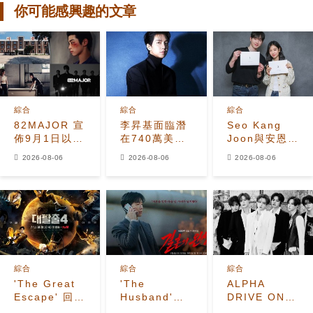
你可能感興趣的文章
綜合
綜合
綜合
82MAJOR 宣
李昇基面臨潛
Seo Kang
佈9月1日以全
在740萬美元
Joon與安恩真
新單曲
保證金損失，
首次劇本圍讀
2026-08-06
2026-08-06
2026-08-06
《HEAT》回
車佳元被捕後
展現10年情侶
歸
530萬美元貸
化學反應
款恐受牽連
綜合
綜合
綜合
'The Great
'The
ALPHA
Escape' 回
Husband'收
DRIVE ONE
歸！姜鎬童退
視飆升至
公開