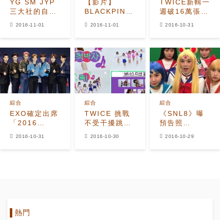
YG SM JYP
【影片】
TWICE新輯一
三大社的自尊
BLACKPINK
週破16萬張銷
心之爭
好殺！ 新曲
量 成今年專輯
2016-11-01
2016-11-01
2016-10-31
追上
銷量最佳女團
TWICE《TT》
綜合
綜合
綜合
EXO確定出席
TWICE 挑戰
《SNL8》曝
「2016
不受干擾跳
預告照
AAA」 華麗陣
《TT》
TWICE變身美
2016-10-31
2016-10-30
2016-10-29
容引期待
少女戰士
熱門