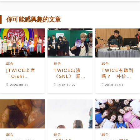
你可能感興趣的文章
綜合
綜合
綜合
[TWICE出席
TWICE出演
TWICE有聽到
「Oishi
《SNL》 展各
嗎？ 朴軫永
Snacktacular」
色獨特魅力
答應送按摩椅
2024-06-11
2016-10-27
2016-11-01
記者會
綜合
綜合
綜合