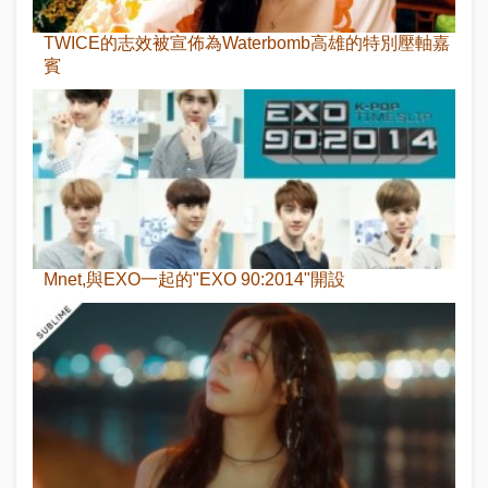
TWICE的志效被宣佈為Waterbomb高雄的特別壓軸嘉
賓
Mnet,與EXO一起的"EXO 90:2014"開設