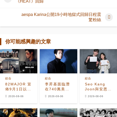
《HEAT》回歸
aespa Karina公開19小時地獄式回歸日程震
驚粉絲
你可能感興趣的文章
綜合
綜合
綜合
82MAJOR 宣
李昇基面臨潛
Seo Kang
佈9月1日以全
在740萬美元
Joon與安恩真
新單曲
保證金損失，
首次劇本圍讀
2026-08-06
2026-08-06
2026-08-06
《HEAT》回
車佳元被捕後
展現10年情侶
歸
530萬美元貸
化學反應
款恐受牽連