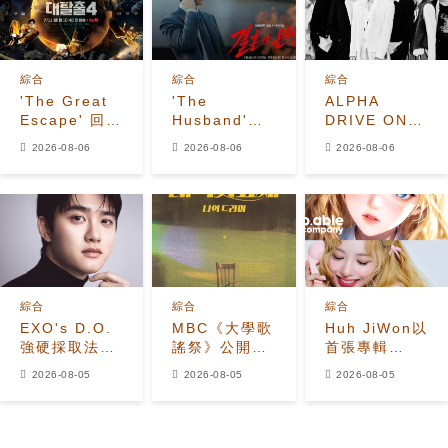
綜合
綜合
綜合
'The Great
'The
ALPHA
Escape' 回
Husband'收
DRIVE ONE
歸！姜鎬童退
視飆升至
公開
2026-08-06
2026-08-06
2026-08-06
出、
7.2%，榮登
《UNBREAKABL
Seventeen
Disney+韓國
少年BEAST》
夫勝寛加入全
榜首，懸疑劇
霸氣預告照
新陣容
進入最後兩集
綜合
綜合
綜合
EXO's D.O.
MBC《大學歌
Huh JiWon以
強硬採取法律
謠祭》公開
首張專輯
行動應對惡意
2026年全新
《The
2026-08-05
2026-08-05
2026-08-05
留言者
改版 Hui出任
Calling》
音樂總監
Solo出道