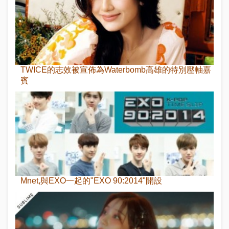
TWICE的志效被宣佈為Waterbomb高雄的特別壓軸嘉
賓
Mnet,與EXO一起的"EXO 90:2014"開設