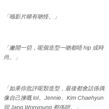
「喺影片睇有啲怪。」
「撇開一切，呢個造型一啲都唔 hip 或時
尚。」
「如果你批評呢類造型，最後都會話係偶
像自己揀嘅 lol。Jennie、Kim Chaehyun
同 Jang Wonyoung 都係咁。」