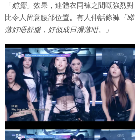
「
錯覺
」效果，連體衣同褲之間嘅強烈對
比令人留意腰部位置。有人仲話條褲
「睇
落好唔舒服，好似成日滑落咁。」