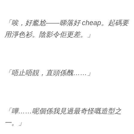
「唉，好尷尬——睇落好 cheap。起碼要
用淨色衫。陰影令佢更差。」
「唔止唔靚，直頭係醜……」
「嘩……呢個係我見過最奇怪嘅造型之
一。」