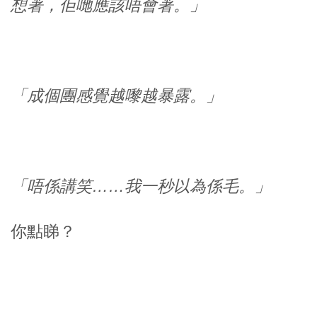
想著，佢哋應該唔會著。」
「成個團感覺越嚟越暴露。」
「唔係講笑……我一秒以為係毛。」
你點睇？