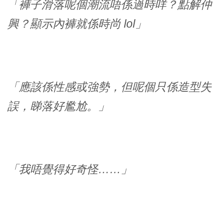
「褲子滑落呢個潮流唔係過時咩？點解仲
興？顯示內褲就係時尚 lol」
「應該係性感或強勢，但呢個只係造型失
誤，睇落好尷尬。」
「我唔覺得好奇怪……」