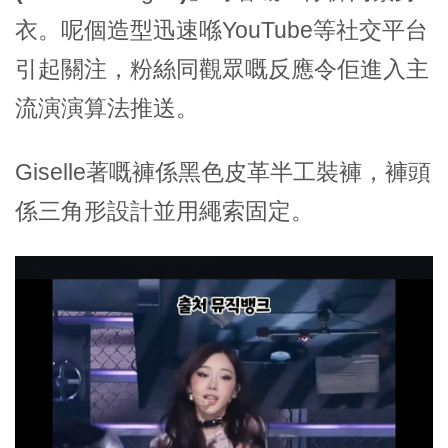
衣。呢個造型迅速喺YouTube等社交平台
引起關注，粉絲同觀眾嘅反應令佢進入主
流演演算法推送。
Giselle著嘅褲係黑色皮革半工裝褲，褲頭
係三角形設計並用繩索固定。