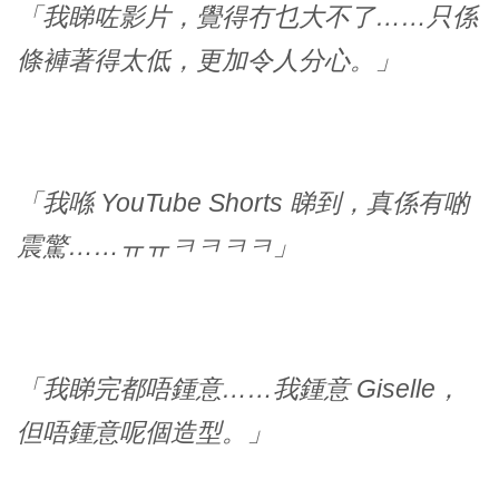
「我睇咗影片，覺得冇乜大不了……只係
條褲著得太低，更加令人分心。」
「我喺 YouTube Shorts 睇到，真係有啲
震驚……ㅠㅠㅋㅋㅋㅋ」
「我睇完都唔鍾意……我鍾意 Giselle，
但唔鍾意呢個造型。」