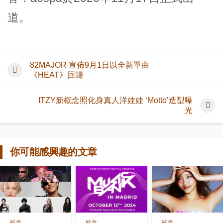
道。
82MAJOR 宣佈9月1日以全新單曲
《HEAT》回歸
ITZY新概念照化身真人洋娃娃 ‘Motto’造型曝
光
你可能感興趣的文章
綜合
綜合
綜合