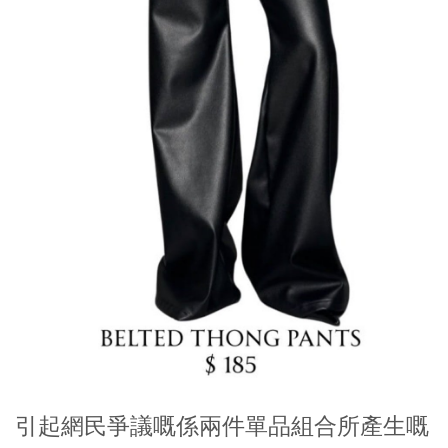
引起網民爭議嘅係兩件單品組合所產生嘅