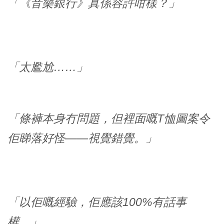
「《音樂銀行》真係容許咁樣？」
「太尷尬……」
「條褲本身冇問題，但裡面嘅T恤圖案令
佢睇落好怪——視覺錯覺。」
「以佢嘅經驗，佢應該100%有話事
權。」