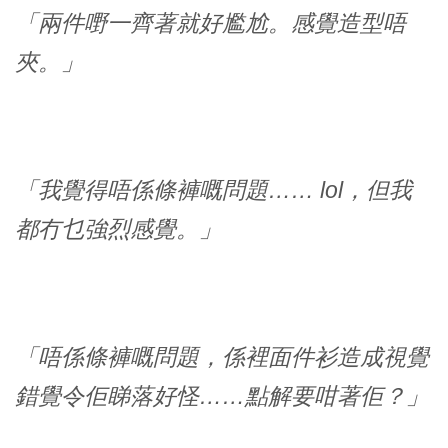
「兩件嘢一齊著就好尷尬。感覺造型唔
夾。」
「我覺得唔係條褲嘅問題…… lol，但我
都冇乜強烈感覺。」
「唔係條褲嘅問題，係裡面件衫造成視覺
錯覺令佢睇落好怪……點解要咁著佢？」