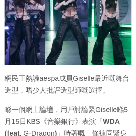
網民正熱議aespa成員Giselle最近嘅舞台
造型，唔少人批評造型師嘅選擇。
喺一個網上論壇，用戶討論緊Giselle喺5
月15日KBS《音樂銀行》表演「
WDA
(feat.
G-Dragon
)
」時著嘅一條褲同緊身