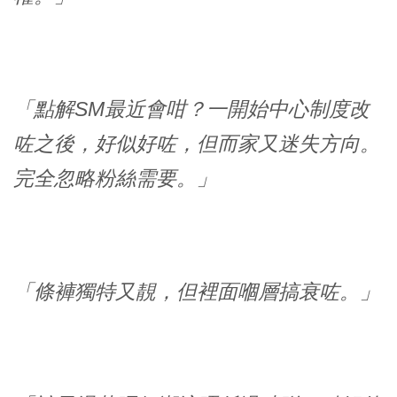
「點解SM最近會咁？一開始中心制度改
咗之後，好似好咗，但而家又迷失方向。
完全忽略粉絲需要。」
「條褲獨特又靚，但裡面嗰層搞衰咗。」