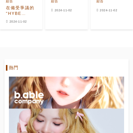
綜合
綜合
綜合
在備受爭議的
2024-11-02
2024-11-02
“HYBE
Industry
2024-11-02
Trend
Reports”產生
重大影響之
後，代表原始
“三大”唱片公
司聲音的音樂
家們重新主導
了Melon的
熱門
TOP100榜
單。