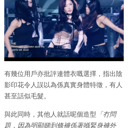
有幾位用戶亦批評連體衣嘅選擇，指出陰
影印花令人誤以為係真實身體特徵，有人
甚至話似毛髮。
與此同時，其他人就話呢個造型
「冇問
題，因為明顯睇到條褲係著喺緊身褲外