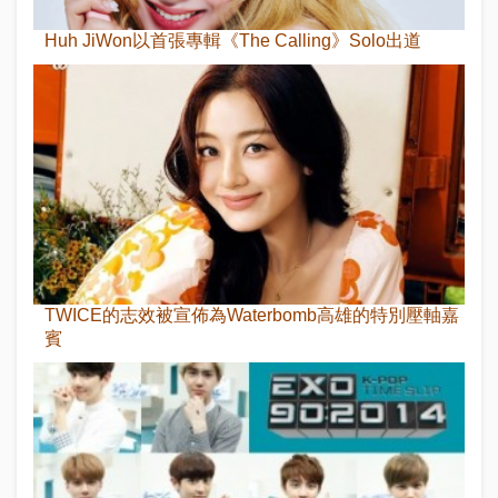
Huh JiWon以首張專輯《The Calling》Solo出道
TWICE的志效被宣佈為Waterbomb高雄的特別壓軸嘉
賓