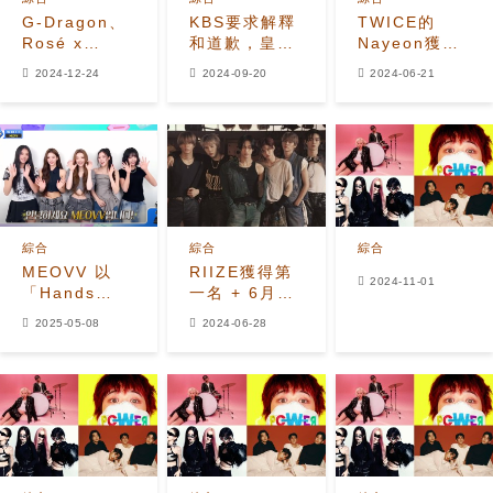
G-Dragon、
KBS要求解釋
TWICE的
Rosé x
和道歉，皇家
Nayeon獲得
Bruno Mars
馬德里足球俱
第一名+6月
2024-12-24
2024-09-20
2024-06-21
和 aespa 榮
樂部單方面取
21日《音樂銀
登 2024 年
消“馬德里音樂
行》的表演！
12 月第四周
銀行”且未事先
Instiz 排行榜
通知
榜首
綜合
綜合
綜合
MEOVV 以
RIIZE獲得第
2024-11-01
「Hands
一名 + 6月28
Up」獲得第一
日《音樂銀
2025-05-08
2024-06-28
名 + 5月8日
行》的表演！
「M!
Countdown」
春季節日表演
驚艷