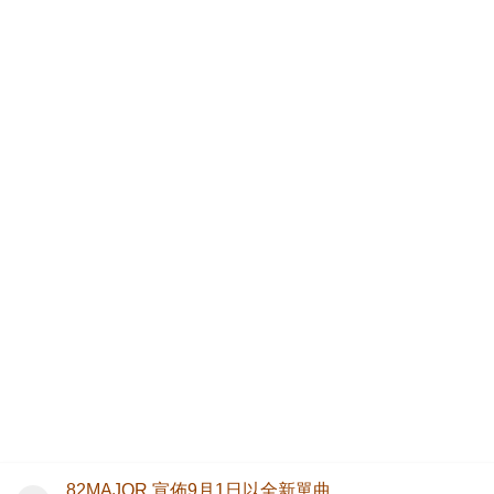
82MAJOR 宣佈9月1日以全新單曲