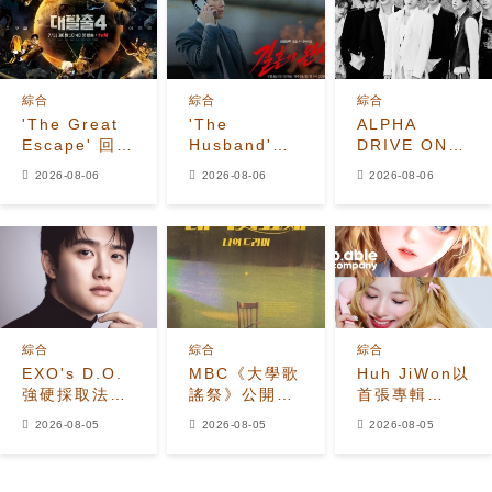
綜合
綜合
綜合
'The Great
'The
ALPHA
Escape' 回
Husband'收
DRIVE ONE
歸！姜鎬童退
視飆升至
公開
2026-08-06
2026-08-06
2026-08-06
出、
7.2%，榮登
《UNBREAKABL
Seventeen
Disney+韓國
少年BEAST》
夫勝寛加入全
榜首，懸疑劇
霸氣預告照
新陣容
進入最後兩集
綜合
綜合
綜合
EXO's D.O.
MBC《大學歌
Huh JiWon以
強硬採取法律
謠祭》公開
首張專輯
行動應對惡意
2026年全新
《The
2026-08-05
2026-08-05
2026-08-05
留言者
改版 Hui出任
Calling》
音樂總監
Solo出道