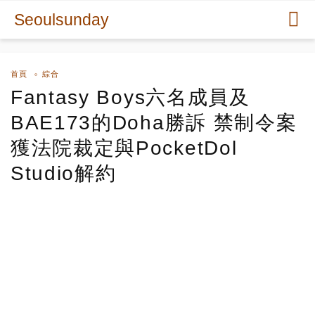
Seoulsunday
首頁
綜合
Fantasy Boys六名成員及
BAE173的Doha勝訴 禁制令案
獲法院裁定與PocketDol
Studio解約