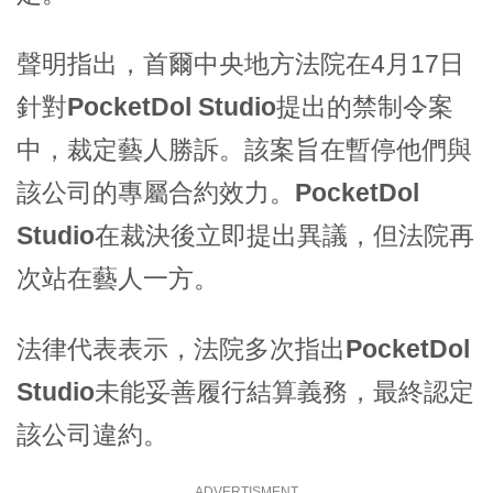
聲明指出，
首爾中央地方法院
在4月17日
針對
PocketDol Studio
提出的禁制令案
中，裁定藝人勝訴。該案旨在暫停他們與
該公司的專屬合約效力。
PocketDol
Studio
在裁決後立即提出異議，但法院再
次站在藝人一方。
法律代表表示，法院多次指出
PocketDol
Studio
未能妥善履行結算義務，最終認定
該公司違約。
ADVERTISMENT