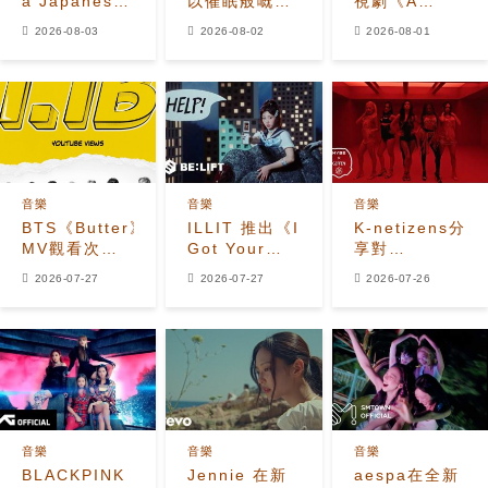
a Japanese
以催眠般嘅
視劇《A
seaside
「MOON」
Bona fide
2026-08-03
2026-08-02
2026-08-01
restaurant
MV展現月之
Killer》
in
能量
OST《Paper
refreshing
Flower》MV
'SODA
SODA' MV
音樂
音樂
音樂
BTS《Butter》
ILLIT 推出《I
K-netizens分
MV觀看次數
Got Your
享對
突破11億
Back
KATSEYE新
2026-07-27
2026-07-27
2026-07-26
(featuring
歌《Animal》
JISOO,
的反應
MOMOKA of
HANA)》官方
MV
音樂
音樂
音樂
BLACKPINK
Jennie 在新
aespa在全新