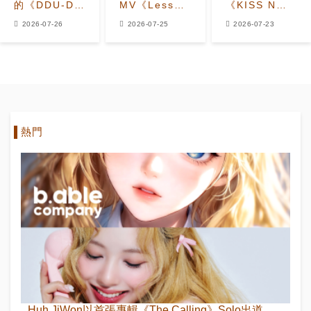
的《DDU-DU
MV《Less
《KISS N
DDU-DU》成
Than a
TELL》MV中
2026-07-26
2026-07-25
2026-07-23
為首支K-pop
Lover》中學
為夏日注入魔
女團MV達到
習再次墜入愛
法
24億觀看次數
河
熱門
Huh JiWon以首張專輯《The Calling》Solo出道