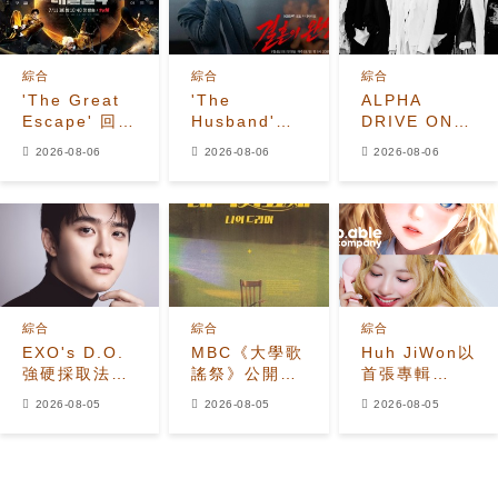
綜合
綜合
綜合
'The Great
'The
ALPHA
Escape' 回
Husband'收
DRIVE ONE
歸！姜鎬童退
視飆升至
公開
2026-08-06
2026-08-06
2026-08-06
出、
7.2%，榮登
《UNBREAKABL
Seventeen
Disney+韓國
少年BEAST》
夫勝寛加入全
榜首，懸疑劇
霸氣預告照
新陣容
進入最後兩集
綜合
綜合
綜合
EXO's D.O.
MBC《大學歌
Huh JiWon以
強硬採取法律
謠祭》公開
首張專輯
行動應對惡意
2026年全新
《The
2026-08-05
2026-08-05
2026-08-05
留言者
改版 Hui出任
Calling》
音樂總監
Solo出道