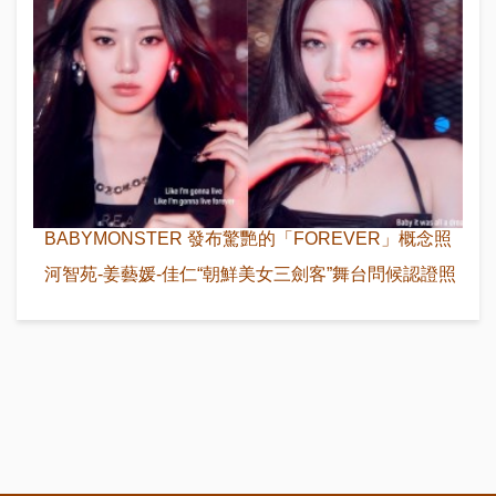
BABYMONSTER 發布驚艷的「FOREVER」概念照
河智苑-姜藝媛-佳仁“朝鮮美女三劍客”舞台問候認證照