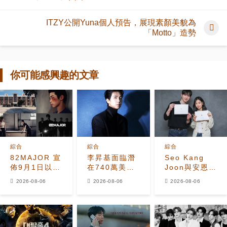
ITZY公開Yuna個人預告，展現素顏美貌為
「Motto」造勢
你可能感興趣的文章
綜合
綜合
綜合
82MAJOR 宣
李昇基面臨潛
Seo Kang
佈9月1日以全
在740萬美元
Joon與安恩真
新單曲
保證金損失，
首次劇本圍讀
2026-08-06
2026-08-06
2026-08-06
《HEAT》回
車佳元被捕後
展現10年情侶
歸
530萬美元貸
化學反應
款恐受牽連