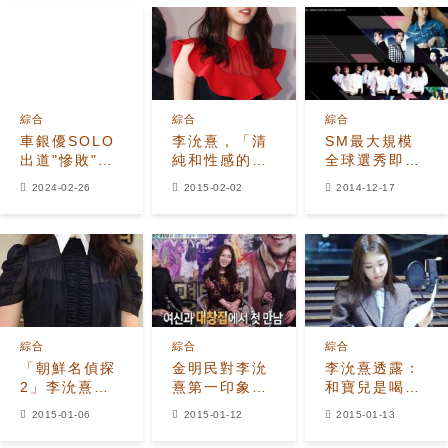
綜合
綜合
綜合
車銀優SOLO
李沇熹，「清
SM最大規模
出道"慘敗"！
純和性感的完
全球選秀即將
韓國音樂榜3
美轉化」
展開旗下藝人
2024-02-26
2015-02-02
2014-12-17
天內跌出
全出動宣傳
1000位以外
綜合
綜合
綜合
「朝鮮名偵探
金明民對李沇
李沇熹透露：
2」李沇熹，
熹第一印象，
和寶兒是喝酒
「接過韓志旼
「沒打扮卻是
交心的朋友
2015-01-06
2015-01-12
2015-01-13
的接力棒..說
女神！」
實話挺有壓