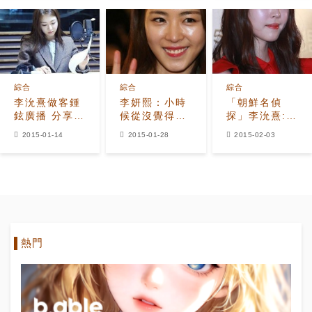
力」
綜合
綜合
綜合
李沇熹做客鍾
李妍熙：小時
「朝鮮名偵
鉉廣播 分享瘦
候從沒覺得漂
探」李沇熹:出
身方法和美膚
亮，美貌升級
演「九家之
2015-01-14
2015-01-28
2015-02-03
秘訣
的原因是？
書」之後獲得
好評，非常感
謝
熱門