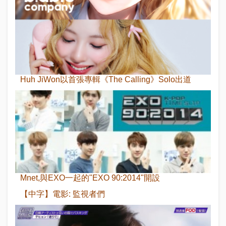
Huh JiWon以首張專輯《The Calling》Solo出道
Mnet,與EXO一起的"EXO 90:2014"開設
【中字】電影: 監視者們