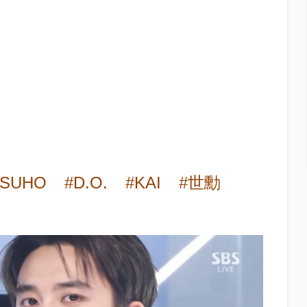
#SUHO
#D.O.
#KAI
#世勳