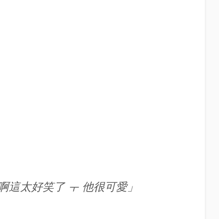
 啊這太好笑了 ㅜ 他很可愛」