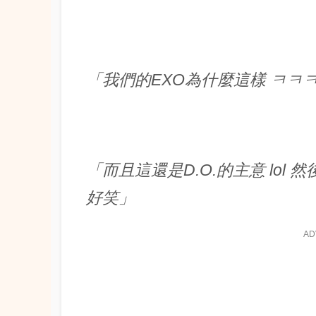
「我們的EXO為什麼這樣 ㅋㅋ
「而且這還是D.O.的主意 lo
好笑」
AD