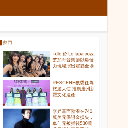
熱門
i-dle 於 Lollapalooza
芝加哥音樂節以爆發
力現場演出震撼全場
RESCENE獲委任為
旅遊大使 推廣慶州新
羅文化遺產
李昇基面臨潛在740
萬美元保證金損失，
車佳元被捕後530萬