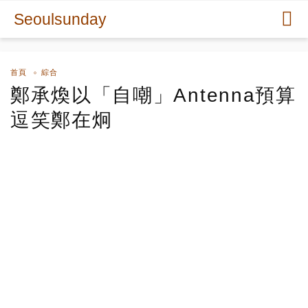
Seoulsunday
首頁
綜合
鄭承煥以「自嘲」Antenna預算
逗笑鄭在炯