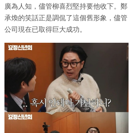
廣為人知，儘管
柳喜烈
堅持要他收下。
鄭
承煥
的笑話正是調侃了這個舊形象，儘管
公司現在已取得巨大成功。