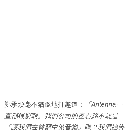
鄭承煥
毫不猶豫地打趣道：
「Antenna一
直都很窮啊。我們公司的座右銘不就是
『讓我們在貧窮中做音樂』
嗎？我們始終