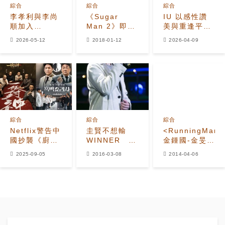
綜合
綜合
綜合
李孝利與李尚
《Sugar
IU 以感性讚
順加入
Man 2》即將
美與重逢平息
Netflix《在錫
首播 李孝利夫
與李孝利長達
2026-05-12
2018-01-12
2026-04-09
的B&B規
婦提供情報
9年的不和傳
則！》擔任特
聞
別兼職員工，
力撐劉在錫
綜合
綜合
綜合
Netflix警告中
圭賢不想輸
<RunningMan>
國抄襲《廚神
WINNER 模
金鍾國-金旻鐘
班》要求騰訊
仿成詩京再加
機場巧遇李孝
2025-09-05
2016-03-08
2014-04-06
停播：「不會
碼李政宰
利
坐視不管」