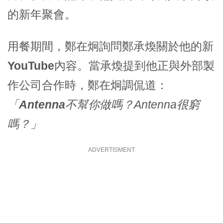
的新年聚會。
用餐期間，
鄭在炯
詢問
鄭承煥
關於他的新
YouTube
內容。當
承煥
提到他正與外部製
作公司合作時，
鄭在炯
調侃道：
「
Antenna
不幫你做嗎？Antenna很窮
嗎？」
ADVERTISMENT