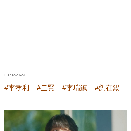
2026-01-04
#李孝利
#圭賢
#李瑞鎮
#劉在錫