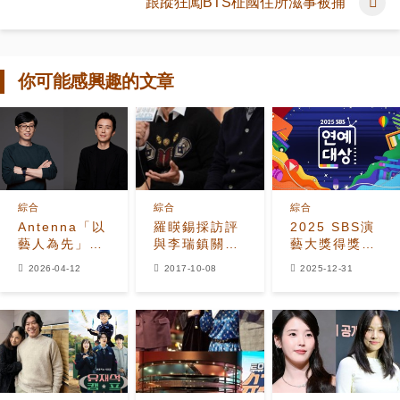
跟蹤狂闖BTS柾國住所滋事被捕
你可能感興趣的文章
綜合
綜合
綜合
Antenna「以
羅䁐錫採訪評
2025 SBS演
藝人為先」理
與李瑞鎮關
藝大獎得獎名
念面臨嚴峻考
係：互相信賴
單
2026-04-12
2017-10-08
2025-12-31
驗，公司陷入
資本完全虧損
狀態