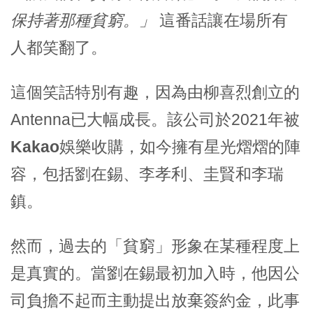
保持著那種貧窮。」
這番話讓在場所有
人都笑翻了。
這個笑話特別有趣，因為由
柳喜烈
創立的
Antenna已大幅成長。該公司於2021年被
Kakao娛樂
收購，如今擁有星光熠熠的陣
容，包括
劉在錫、李孝利、圭賢
和
李瑞
鎮
。
然而，過去的「貧窮」形象在某種程度上
是真實的。當
劉在錫
最初加入時，他因公
司負擔不起而主動提出放棄簽約金，此事