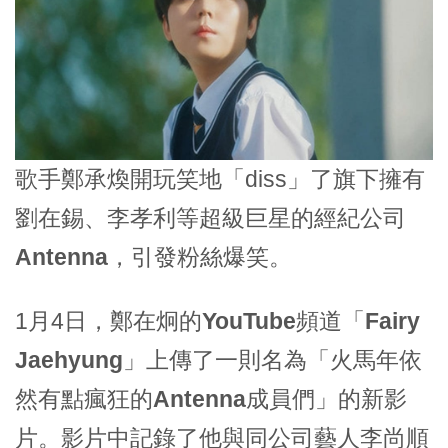
歌手
鄭承煥
開玩笑地「diss」了旗下擁有
劉在錫
、
李孝利
等超級巨星的經紀公司
Antenna
，引發粉絲爆笑。
1月4日，
鄭在炯
的
YouTube
頻道「
Fairy
Jaehyung
」上傳了一則名為「
火馬年依
然有點瘋狂的Antenna成員們
」的新影
片。影片中記錄了他與同公司藝人
李尚順