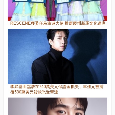
RESCENE獲委任為旅遊大使 推廣慶州新羅文化遺產
李昇基面臨潛在740萬美元保證金損失，車佳元被捕
後530萬美元貸款恐受牽連